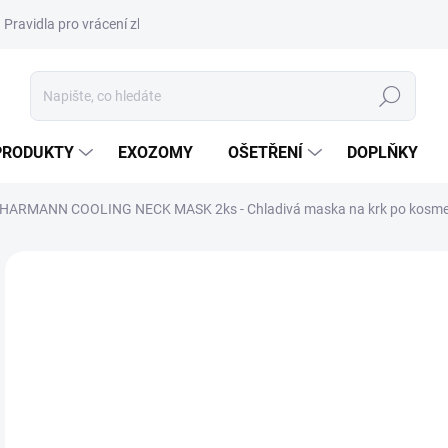
Pravidla pro vrácení zboží a plateb
Podmínky ochrany osobních úda
Hledat
PRODUKTY
EXOZOMY
OŠETŘENÍ
DOPLŇKY
HARMANN COOLING NECK MASK 2ks - Chladivá maska ​​na krk po kosmeti
ZNAČKA:
PHARMANN
VÝPRODEJ
DORUČENÍ 24H
7
276
Měr
114,
cena
SK