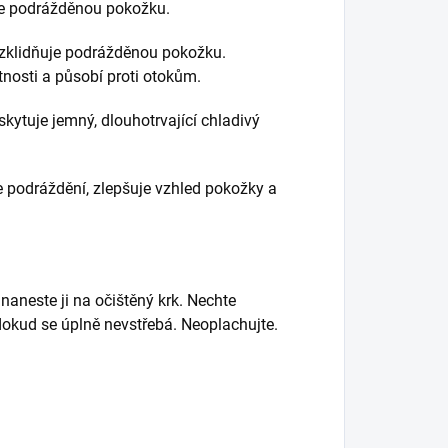
uje podrážděnou pokožku.
 zklidňuje podrážděnou pokožku.
tnosti a působí proti otokům.
kytuje jemný, dlouhotrvající chladivý
e podráždění, zlepšuje vzhled pokožky a
aneste ji na očištěný krk.
Nechte
 dokud se úplně nevstřebá.
Neoplachujte.