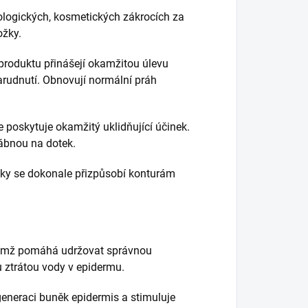
ologických, kosmetických zákrocích za
ožky.
produktu přinášejí okamžitou úlevu
arudnutí.
Obnovují normální práh
e poskytuje okamžitý uklidňující účinek.
ábnou na dotek.
ky se dokonale přizpůsobí konturám
 čímž pomáhá udržovat správnou
 ztrátou vody v epidermu.
generaci buněk epidermis a stimuluje