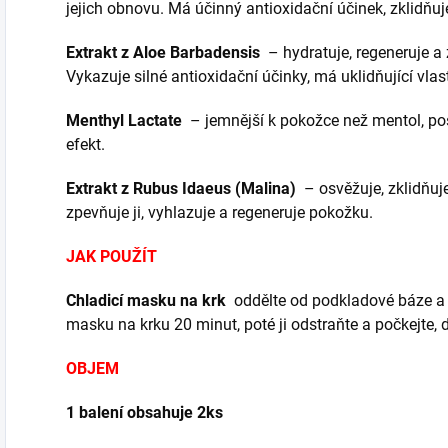
jejich obnovu.
Má účinný antioxidační účinek, zklidň
Extrakt z Aloe Barbadensis
– hydratuje, regeneruje a
Vykazuje silné antioxidační účinky, má uklidňující vlas
Menthyl Lactate
– jemnější k pokožce než mentol, pos
efekt.
Extrakt z Rubus Idaeus (Malina)
– osvěžuje, zklidňuj
zpevňuje ji, vyhlazuje a regeneruje pokožku.
JAK POUŽÍT
Chladicí masku na krk
oddělte od podkladové báze a n
masku na krku 20 minut, poté ji odstraňte a počkejte,
OBJEM
1 balení obsahuje 2ks