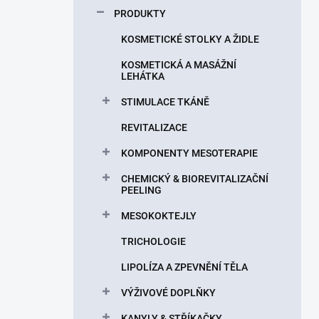
p
PRODUKTY
a
n
KOSMETICKÉ STOLKY A ŽIDLE
e
KOSMETICKÁ A MASÁŽNÍ
l
LEHÁTKA
STIMULACE TKÁNĚ
REVITALIZACE
KOMPONENTY MESOTERAPIE
CHEMICKÝ & BIOREVITALIZAČNÍ
PEELING
MESOKOKTEJLY
TRICHOLOGIE
LIPOLÍZA A ZPEVNĚNÍ TĚLA
VÝŽIVOVÉ DOPLŇKY
KANYLY & STŘÍKAČKY