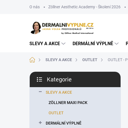
Přejít
O nás
Zöllner Aesthetic Academy - Školení 2026
na
obsah
SLEVY A AKCE
DERMÁLNÍ VÝPLNĚ
Domů
SLEVY A AKCE
OUTLET
OUTLET - P
P
Kategorie
o
Přeskočit
s
kategorie
t
SLEVY A AKCE
r
ZÖLLNER MAXI PACK
a
n
OUTLET
n
DERMÁLNÍ VÝPLNĚ
í