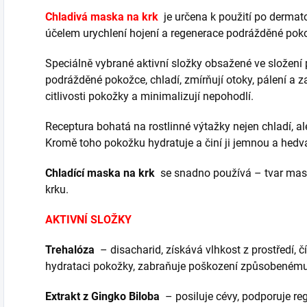
Chladivá maska ​​na krk
je určena k použití po dermat
účelem urychlení hojení a regenerace podrážděné pok
Speciálně vybrané aktivní složky obsažené ve složení 
podrážděné pokožce, chladí, zmírňují otoky, pálení a z
citlivosti pokožky a minimalizují nepohodlí.
Receptura bohatá na rostlinné výtažky nejen chladí, al
Kromě toho pokožku hydratuje a činí ji jemnou a hedv
Chladící maska ​​na krk
se snadno používá – tvar mas
krku.
AKTIVNÍ SLOŽKY
Trehalóza
– disacharid, získává vlhkost z prostředí,
hydrataci pokožky, zabraňuje poškození způsobenému
Extrakt z Gingko Biloba
– posiluje cévy, podporuje re