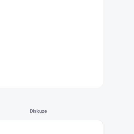
dící maska ​​na krk
se snadno používá – tvar
ky se dokonale přizpůsobí konturám krku
OD ZAŘAZENÍ DO OUTLETU:
Doprodej
ILNÍ INFORMACE
ZEPTAT SE
HLÍDAT
Diskuze