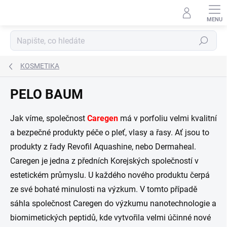
Přejít
na
obsah
Hledat
KOSMETIKA
PELO BAUM
Jak víme, společnost
Caregen
má v porfoliu velmi kvalitní
a bezpečné produkty péče o pleť, vlasy a řasy. Ať jsou to
produkty z řady Revofil Aquashine, nebo Dermaheal.
Caregen je jedna z předních Korejských společností v
estetickém průmyslu. U každého nového produktu čerpá
ze své bohaté minulosti na výzkum. V tomto případě
sáhla společnost Caregen do výzkumu nanotechnologie a
biomimetických peptidů, kde vytvořila velmi účinné nové