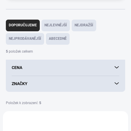
Ř
a
DOPORUČUJEME
NEJLEVNĚJŠÍ
NEJDRAŽŠÍ
z
e
NEJPRODÁVANĚJŠÍ
ABECEDNĚ
n
í
5
položek celkem
p
r
CENA
o
d
u
ZNAČKY
k
t
ů
Položek k zobrazení:
5
V
ý
DORUČENÍ 24H
A1993
p
BEST SELLER