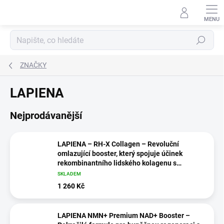
Přejít
na
obsah
Hledat
ZNAČKY
LAPIENA
Nejprodávanější
LAPIENA – RH-X Collagen – Revoluční
omlazující booster, který spojuje účinek
rekombinantního lidského kolagenu s
nejmodernější exozomovou technologií
SKLADEM
1 260 Kč
LAPIENA NMN+ Premium NAD+ Booster –