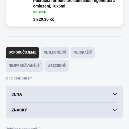
Pokročilá formule pro buněčnou regeneraci a
omlazení, 10x5ml
SKLADEM
3 829,30 Kč
Ř
a
DOPORUČUJEME
NEJLEVNĚJŠÍ
NEJDRAŽŠÍ
z
e
NEJPRODÁVANĚJŠÍ
ABECEDNĚ
n
í
2
položek celkem
p
r
CENA
o
d
u
ZNAČKY
k
t
ů
Položek k zobrazení:
2