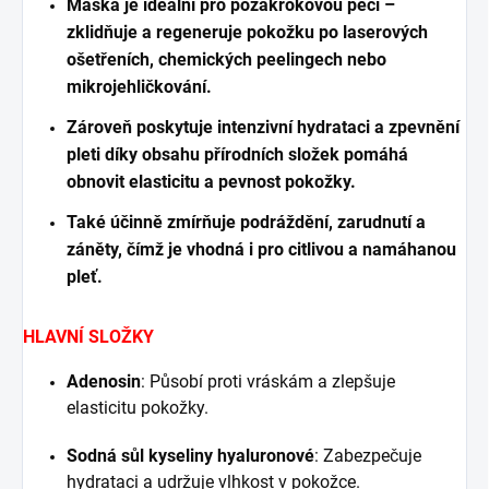
Maska je ideální pro pozákrokovou péči –
zklidňuje a regeneruje pokožku po laserových
ošetřeních, chemických peelingech nebo
mikrojehličkování.
Zároveň poskytuje intenzivní hydrataci a zpevnění
pleti díky obsahu přírodních složek pomáhá
obnovit elasticitu a pevnost pokožky.
Také účinně zmírňuje podráždění, zarudnutí a
záněty, čímž je vhodná i pro citlivou a namáhanou
pleť.
HLAVNÍ SLOŽKY
Adenosin
:
Působí proti vráskám a zlepšuje
elasticitu pokožky.
Sodná sůl kyseliny hyaluronové
:
Zabezpečuje
hydrataci a udržuje vlhkost v pokožce.