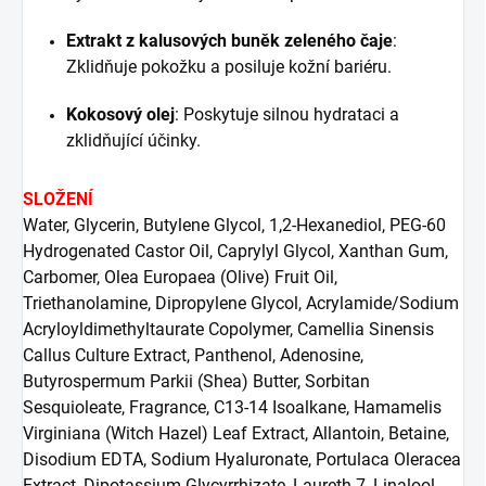
Extrakt z kalusových buněk zeleného čaje
:
Zklidňuje pokožku a posiluje kožní bariéru.
Kokosový olej
:
Poskytuje silnou hydrataci a
zklidňující účinky.
SLOŽENÍ
Water, Glycerin, Butylene Glycol, 1,2-Hexanediol, PEG-60
Hydrogenated Castor Oil, Caprylyl Glycol, Xanthan Gum,
Carbomer, Olea Europaea (Olive) Fruit Oil,
Triethanolamine, Dipropylene Glycol, Acrylamide/Sodium
Acryloyldimethyltaurate Copolymer, Camellia Sinensis
Callus Culture Extract, Panthenol, Adenosine,
Butyrospermum Parkii (Shea) Butter, Sorbitan
Sesquioleate, Fragrance, C13-14 Isoalkane, Hamamelis
Virginiana (Witch Hazel) Leaf Extract, Allantoin, Betaine,
Disodium EDTA, Sodium Hyaluronate, Portulaca Oleracea
Extract, Dipotassium Glycyrrhizate, Laureth-7, Linalool,