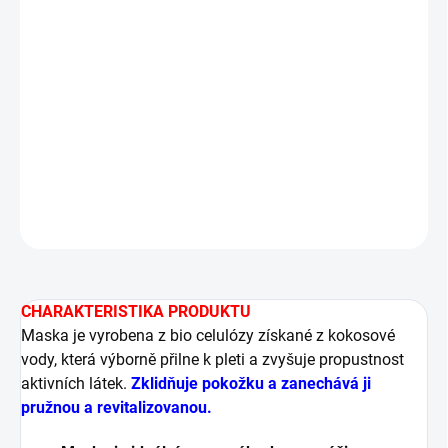
Podporuje regeneraci
a obnovu kožní bariéry
Zvyšuje přilnavost účinných látek díky bio
celulózové struktuře
Vhodná jako
pozákroková maska ​​po laserech,
peelingech a mezoterapii
DETAILNÍ INFORMACE
ZEPTAT SE
HLÍDAT
CHARAKTERISTIKA PRODUKTU
Maska je vyrobena z bio celulózy získané z kokosové
vody, která výborně přilne k pleti a zvyšuje propustnost
aktivních látek.
Zklidňuje pokožku a zanechává ji
pružnou a revitalizovanou.