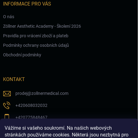
INFORMACE PRO VÁS
O nás
Zöllner Aesthetic Academy - Školení 2026
Pravidla pro vrácení zboží a plateb
Podmínky ochrany osobních údajů
Obchodní podmínky
KONTAKT
prodej
@
zollnermedical.com
+420608032032
+420775848467
Vážíme si vašeho soukromí. Na našich webových
Sledujte nás na našem FB profilu
stránkách používáme cookies. Některá jsou nezbytná pro