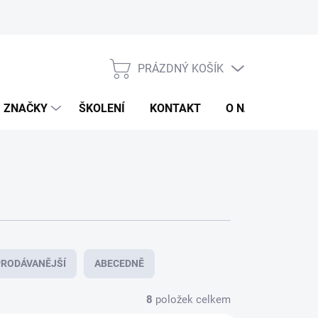
jů
Obchodní podmínky
PRÁZDNÝ KOŠÍK
NÁKUPNÍ
KOŠÍK
ZNAČKY
ŠKOLENÍ
KONTAKT
O NÁS
ZNAČ
RODÁVANĚJŠÍ
ABECEDNĚ
8
položek celkem