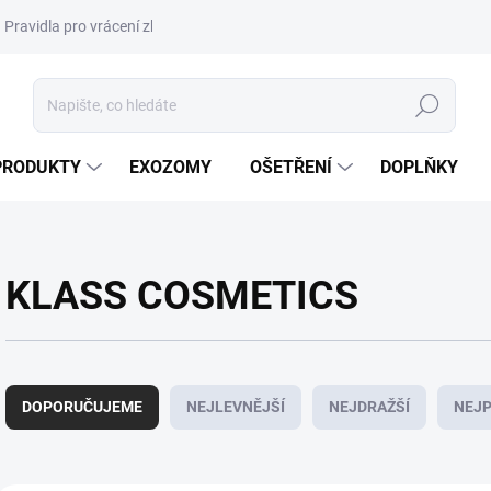
Pravidla pro vrácení zboží a plateb
Podmínky ochrany osobních úda
Hledat
PRODUKTY
EXOZOMY
OŠETŘENÍ
DOPLŇKY
KLASS COSMETICS
Ř
a
DOPORUČUJEME
NEJLEVNĚJŠÍ
NEJDRAŽŠÍ
NEJP
z
e
n