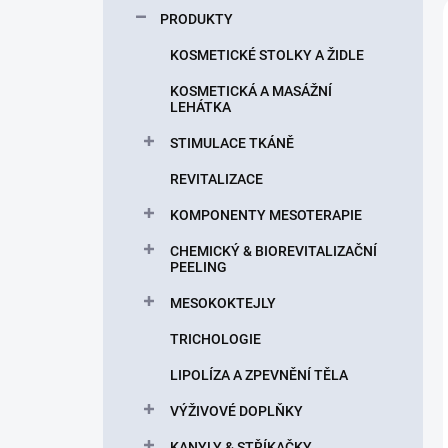
p
PRODUKTY
a
n
KOSMETICKÉ STOLKY A ŽIDLE
e
KOSMETICKÁ A MASÁŽNÍ
l
LEHÁTKA
STIMULACE TKÁNĚ
REVITALIZACE
KOMPONENTY MESOTERAPIE
CHEMICKÝ & BIOREVITALIZAČNÍ
PEELING
MESOKOKTEJLY
TRICHOLOGIE
LIPOLÍZA A ZPEVNĚNÍ TĚLA
VÝŽIVOVÉ DOPLŇKY
KANYLY & STŘÍKAČKY