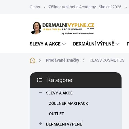
Přejít
O nás
Zöllner Aesthetic Academy - Školení 2026
na
obsah
SLEVY A AKCE
DERMÁLNÍ VÝPLNĚ
Domů
Prodávané značky
KLASS COSMETICS
P
Kategorie
o
Přeskočit
s
kategorie
t
SLEVY A AKCE
r
ZÖLLNER MAXI PACK
a
n
OUTLET
n
DERMÁLNÍ VÝPLNĚ
í