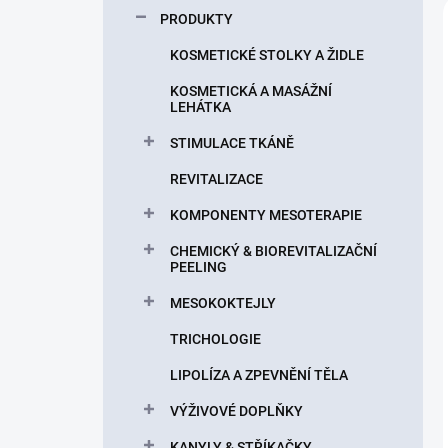
p
PRODUKTY
a
n
KOSMETICKÉ STOLKY A ŽIDLE
e
KOSMETICKÁ A MASÁŽNÍ
l
LEHÁTKA
STIMULACE TKÁNĚ
REVITALIZACE
KOMPONENTY MESOTERAPIE
CHEMICKÝ & BIOREVITALIZAČNÍ
PEELING
MESOKOKTEJLY
TRICHOLOGIE
LIPOLÍZA A ZPEVNĚNÍ TĚLA
VÝŽIVOVÉ DOPLŇKY
KANYLY & STŘÍKAČKY