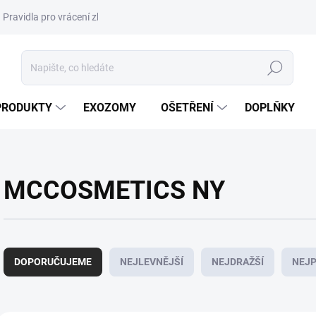
Pravidla pro vrácení zboží a plateb
Podmínky ochrany osobních úda
Hledat
PRODUKTY
EXOZOMY
OŠETŘENÍ
DOPLŇKY
MCCOSMETICS NY
Ř
a
DOPORUČUJEME
NEJLEVNĚJŠÍ
NEJDRAŽŠÍ
NEJP
z
e
n