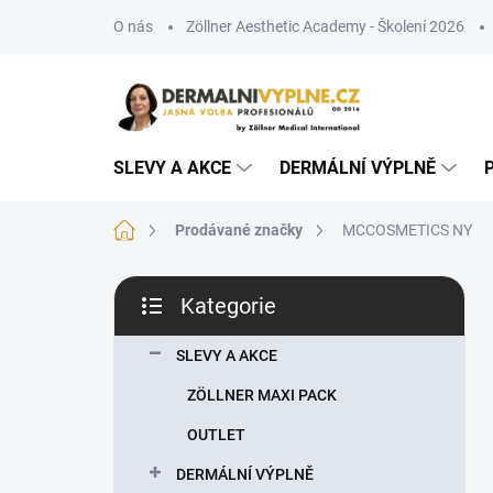
Přejít
O nás
Zöllner Aesthetic Academy - Školení 2026
na
obsah
SLEVY A AKCE
DERMÁLNÍ VÝPLNĚ
Domů
Prodávané značky
MCCOSMETICS NY
P
Kategorie
o
Přeskočit
s
kategorie
t
SLEVY A AKCE
r
ZÖLLNER MAXI PACK
a
n
OUTLET
n
DERMÁLNÍ VÝPLNĚ
í