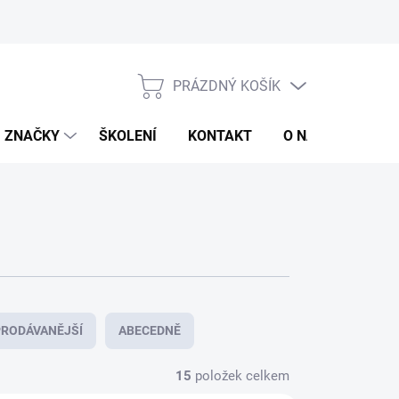
jů
Obchodní podmínky
PRÁZDNÝ KOŠÍK
NÁKUPNÍ
KOŠÍK
ZNAČKY
ŠKOLENÍ
KONTAKT
O NÁS
ZNAČ
RODÁVANĚJŠÍ
ABECEDNĚ
15
položek celkem