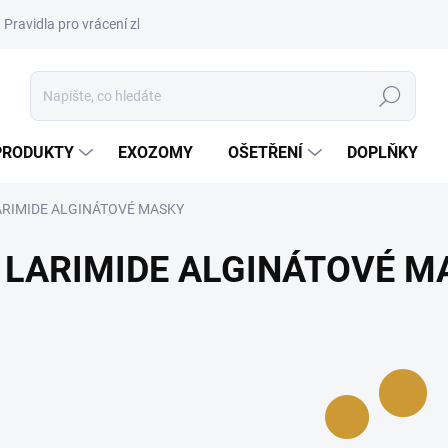
Pravidla pro vrácení zboží a plateb
Podmínky ochrany osobních úda
Hledat
PRODUKTY
EXOZOMY
OŠETŘENÍ
DOPLŇKY
ARIMIDE ALGINÁTOVÉ MASKY
LARIMIDE ALGINÁTOVÉ M