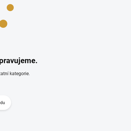
ipravujeme.
atní kategorie.
odu