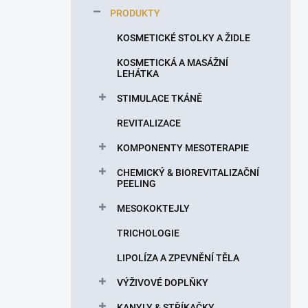
p
PRODUKTY
a
n
KOSMETICKÉ STOLKY A ŽIDLE
e
KOSMETICKÁ A MASÁŽNÍ
l
LEHÁTKA
STIMULACE TKÁNĚ
REVITALIZACE
KOMPONENTY MESOTERAPIE
CHEMICKÝ & BIOREVITALIZAČNÍ
PEELING
MESOKOKTEJLY
TRICHOLOGIE
LIPOLÍZA A ZPEVNĚNÍ TĚLA
VÝŽIVOVÉ DOPLŇKY
KANYLY & STŘÍKAČKY