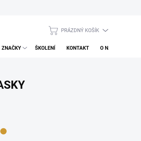
jů
Obchodní podmínky
PRÁZDNÝ KOŠÍK
NÁKUPNÍ
KOŠÍK
ZNAČKY
ŠKOLENÍ
KONTAKT
O NÁS
ZNAČ
ASKY