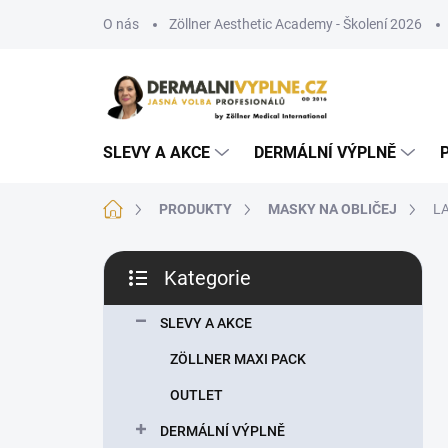
Přejít
O nás
Zöllner Aesthetic Academy - Školení 2026
na
obsah
SLEVY A AKCE
DERMÁLNÍ VÝPLNĚ
Domů
PRODUKTY
MASKY NA OBLIČEJ
L
P
Kategorie
o
Přeskočit
s
kategorie
t
SLEVY A AKCE
r
ZÖLLNER MAXI PACK
a
n
OUTLET
n
DERMÁLNÍ VÝPLNĚ
í