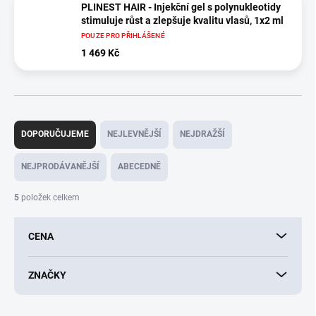
PLINEST HAIR - Injekční gel s polynukleotidy
stimuluje růst a zlepšuje kvalitu vlasů, 1x2 ml
POUZE PRO PŘIHLÁŠENÉ
1 469 Kč
Ř
a
DOPORUČUJEME
NEJLEVNĚJŠÍ
NEJDRAŽŠÍ
z
e
NEJPRODÁVANĚJŠÍ
ABECEDNĚ
n
í
5
položek celkem
p
r
CENA
o
d
u
ZNAČKY
k
t