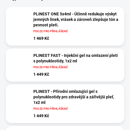
PLINEST ONE 5x4ml - Účinně redukuje výskyt
jemných linek, vrásek a zároveň zlepšuje tón a
pevnost pleti.
POUZE PRO PŘIHLÁŠENÉ
1 469 Kč
PLINEST FAST - Injekční gel na omlazení pleti
s polynukleotidy, 1x2 ml
POUZE PRO PŘIHLÁŠENÉ
1 449 Kč
PLINEST - Přírodní omlazující gel s
polynukleotidy pro zdravější a zářivější pleť,
1x2 ml
POUZE PRO PŘIHLÁŠENÉ
1 449 Kč