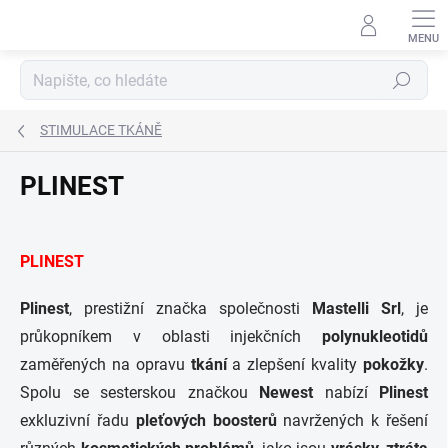
Přejít
na
obsah
Hledat
STIMULACE TKÁNĚ
PLINEST
PLINEST
Plinest
, prestižní značka společnosti
Mastelli Srl
, je
průkopníkem v oblasti injekčních
polynukleotidů
zaměřených na opravu
tkání
a zlepšení kvality
pokožky
.
Spolu se sesterskou značkou
Newest
nabízí
Plinest
exkluzivní řadu
pleťových boosterů
navržených k řešení