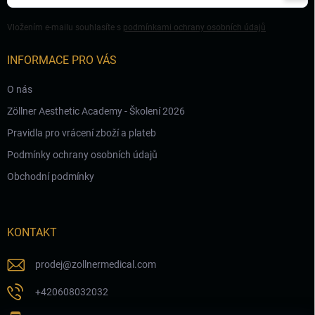
se
i
s
Vložením e-mailu souhlasíte s
podmínkami ochrany osobních údajů
u
INFORMACE PRO VÁS
O nás
Zöllner Aesthetic Academy - Školení 2026
Pravidla pro vrácení zboží a plateb
Podmínky ochrany osobních údajů
Obchodní podmínky
KONTAKT
prodej
@
zollnermedical.com
+420608032032