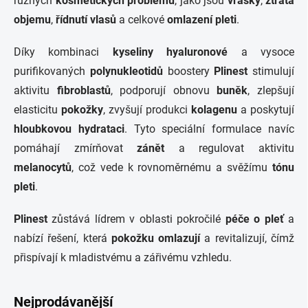
různých
kosmetických problémů
, jako jsou
vrásky
,
ztráta
objemu
,
řídnutí vlasů
a celkové
omlazení pleti
.
Díky kombinaci
kyseliny hyaluronové
a vysoce
purifikovaných
polynukleotidů
boostery
Plinest
stimulují
aktivitu
fibroblastů
, podporují obnovu
buněk
, zlepšují
elasticitu
pokožky
, zvyšují produkci
kolagenu
a poskytují
hloubkovou hydrataci
. Tyto speciální formulace navíc
pomáhají zmírňovat
zánět
a regulovat aktivitu
melanocytů
, což vede k rovnoměrnému a svěžímu
tónu
pleti
.
Plinest
zůstává lídrem v oblasti pokročilé
péče o pleť
a
nabízí řešení, která
pokožku omlazují
a revitalizují, čímž
přispívají k mladistvému a zářivému vzhledu.
Nejprodávanější