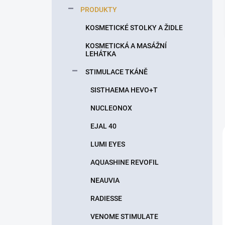
p
PRODUKTY
a
n
KOSMETICKÉ STOLKY A ŽIDLE
e
KOSMETICKÁ A MASÁŽNÍ
l
LEHÁTKA
STIMULACE TKÁNĚ
SISTHAEMA HEVO+T
NUCLEONOX
EJAL 40
LUMI EYES
AQUASHINE REVOFIL
NEAUVIA
RADIESSE
VENOME STIMULATE