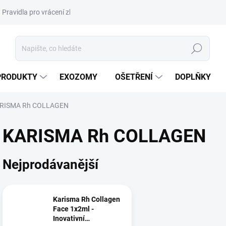
Pravidla pro vrácení zboží a plateb
Podmínky ochrany osobních úda
Hledat
PRODUKTY
EXOZOMY
OŠETŘENÍ
DOPLŇKY
RISMA Rh COLLAGEN
KARISMA Rh COLLAGEN
Nejprodávanější
Karisma Rh Collagen
Face 1x2ml -
Inovativní