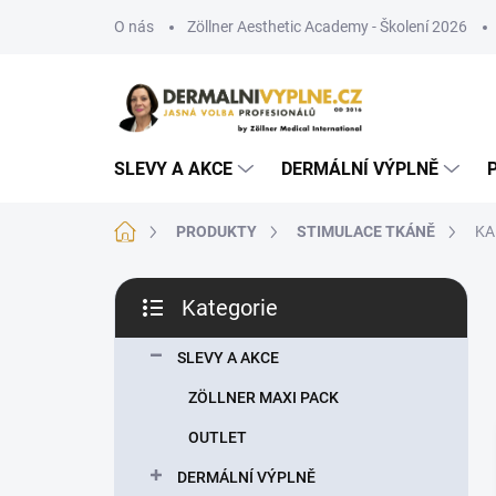
Přejít
O nás
Zöllner Aesthetic Academy - Školení 2026
na
obsah
SLEVY A AKCE
DERMÁLNÍ VÝPLNĚ
Domů
PRODUKTY
STIMULACE TKÁNĚ
KA
P
Kategorie
o
Přeskočit
s
kategorie
t
SLEVY A AKCE
r
ZÖLLNER MAXI PACK
a
n
OUTLET
n
DERMÁLNÍ VÝPLNĚ
í