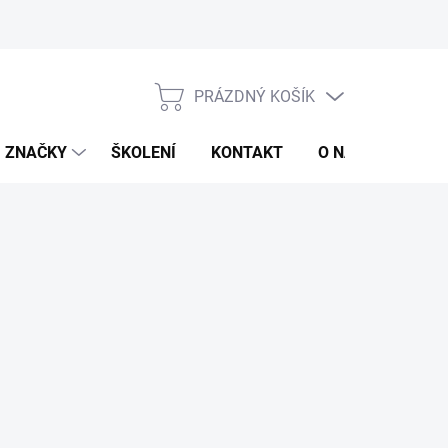
jů
Obchodní podmínky
PRÁZDNÝ KOŠÍK
NÁKUPNÍ
KOŠÍK
ZNAČKY
ŠKOLENÍ
KONTAKT
O NÁS
ZNAČ