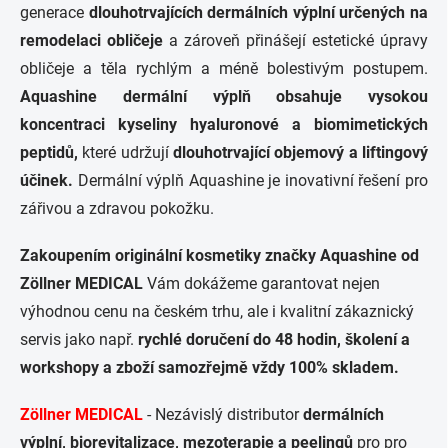
generace
dlouhotrvajících dermálních výplní určených na
d
a
remodelaci obličeje
a zároveň přinášejí estetické úpravy
c
obličeje a těla rychlým a méně bolestivým postupem.
í
p
Aquashine dermální výplň obsahuje vysokou
r
koncentraci kyseliny hyaluronové a biomimetických
v
k
peptidů,
které udržují
dlouhotrvající objemový a liftingový
y
účinek.
Dermální výplň Aquashine je inovativní řešení pro
v
ý
zářivou a zdravou pokožku.
p
i
Zakoupením originální kosmetiky značky Aquashine od
s
u
Zöllner MEDICAL
Vám dokážeme garantovat nejen
výhodnou cenu na českém trhu, ale i kvalitní zákaznický
servis jako např.
rychlé doručení do 48 hodin, školení a
workshopy a
zboží samozřejmě vždy 100% skladem.
Zöllner MEDICAL
- Nezávislý distributor
dermálních
výplní, biorevitalizace, mezoterapie a peelingů
pro pro