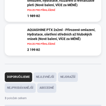
omlazení, hydratace, rozzáření a revitalizace
pleti (Nové balení, VÍCE za MÉNĚ)
POUZE PRO PŘIHLÁŠENÉ
1 989 Kč
AQUASHINE PTX 2x2ml - Přirozené omlazení,
Hydratace, ošetření středních až hlubokých
vrásek (Nové balení, VÍCE za MÉNĚ)
POUZE PRO PŘIHLÁŠENÉ
2 199 Kč
Ř
a
DOPORUČUJEME
NEJLEVNĚJŠÍ
NEJDRAŽŠÍ
z
e
NEJPRODÁVANĚJŠÍ
ABECEDNĚ
n
í
3
položek celkem
p