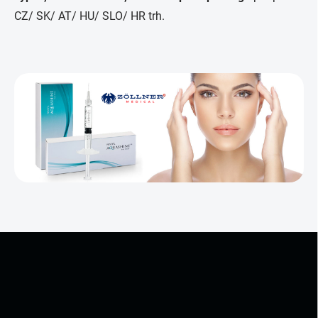
CZ/ SK/ AT/ HU/ SLO/ HR trh.
Z
á
p
a
t
í