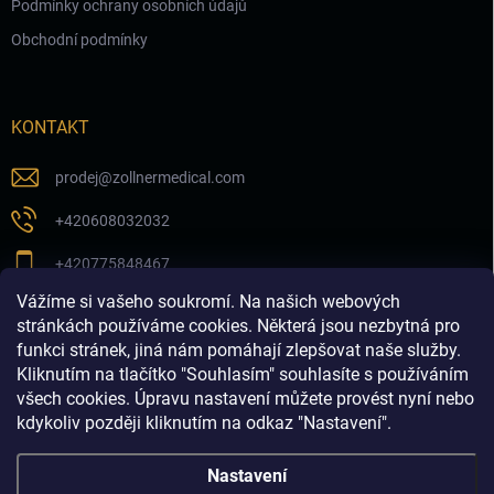
Podmínky ochrany osobních údajů
Obchodní podmínky
KONTAKT
prodej
@
zollnermedical.com
+420608032032
+420775848467
Vážíme si vašeho soukromí. Na našich webových
Sledujte nás na našem FB profilu
stránkách používáme cookies. Některá jsou nezbytná pro
funkci stránek, jiná nám pomáhají zlepšovat naše služby.
zollnermedical_eu
Kliknutím na tlačítko "Souhlasím" souhlasíte s používáním
všech cookies. Úpravu nastavení můžete provést nyní nebo
kdykoliv později kliknutím na odkaz "Nastavení".
Nastavení