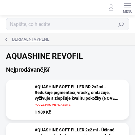
Přejít
na
obsah
Hledat
DERMÁLNÍ VÝPLNĚ
AQUASHINE REVOFIL
Nejprodávanější
AQUASHINE SOFT FILLER BR 2x2ml -
Redukuje pigmentaci, vrásky, omlazuje,
vyživuje a zlepšuje kvalitu pokožky (NOVÉ
balení VÍCE za MÉNĚ)
POUZE PRO PŘIHLÁŠENÉ
1 989 Kč
AQUASHINE SOFT FILLER 2x2 ml - Účinné