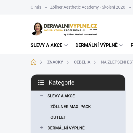
Přejít
O nás
Zöllner Aesthetic Academy - Školení 2026
na
obsah
SLEVY A AKCE
DERMÁLNÍ VÝPLNĚ
Domů
ZNAČKY
CEBELIA
NA ZLEPŠENÍ E
P
Kategorie
o
Přeskočit
s
kategorie
t
SLEVY A AKCE
r
ZÖLLNER MAXI PACK
a
n
OUTLET
n
DERMÁLNÍ VÝPLNĚ
í