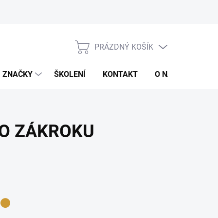
jů
Obchodní podmínky
PRÁZDNÝ KOŠÍK
NÁKUPNÍ
KOŠÍK
ZNAČKY
ŠKOLENÍ
KONTAKT
O NÁS
ZNAČ
HO ZÁKROKU