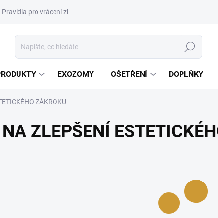
Pravidla pro vrácení zboží a plateb
Podmínky ochrany osobních úda
Hledat
PRODUKTY
EXOZOMY
OŠETŘENÍ
DOPLŇKY
STETICKÉHO ZÁKROKU
NA ZLEPŠENÍ ESTETICKÉ