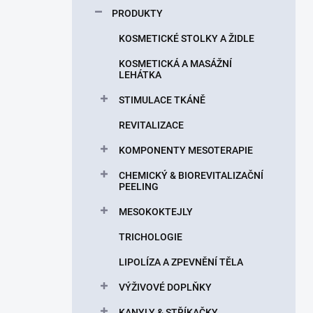
p
PRODUKTY
a
n
KOSMETICKÉ STOLKY A ŽIDLE
e
KOSMETICKÁ A MASÁŽNÍ
l
LEHÁTKA
STIMULACE TKÁNĚ
REVITALIZACE
KOMPONENTY MESOTERAPIE
CHEMICKÝ & BIOREVITALIZAČNÍ
PEELING
MESOKOKTEJLY
TRICHOLOGIE
LIPOLÍZA A ZPEVNĚNÍ TĚLA
VÝŽIVOVÉ DOPLŇKY
KANYLY & STŘÍKAČKY