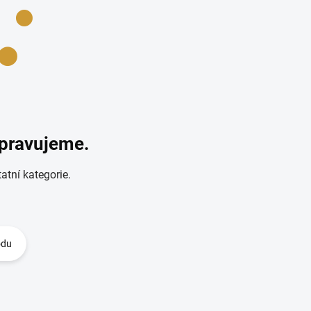
ipravujeme.
atní kategorie.
odu