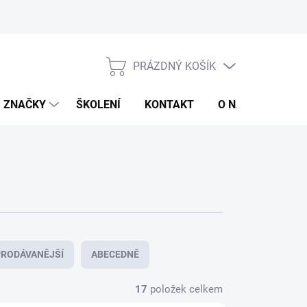
jů
Obchodní podmínky
PRÁZDNÝ KOŠÍK
NÁKUPNÍ
KOŠÍK
ZNAČKY
ŠKOLENÍ
KONTAKT
O NÁS
ZNAČ
RODÁVANĚJŠÍ
ABECEDNĚ
17
položek celkem