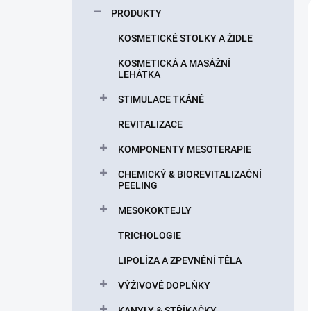
p
PRODUKTY
a
n
KOSMETICKÉ STOLKY A ŽIDLE
e
KOSMETICKÁ A MASÁŽNÍ
l
LEHÁTKA
STIMULACE TKÁNĚ
REVITALIZACE
KOMPONENTY MESOTERAPIE
CHEMICKÝ & BIOREVITALIZAČNÍ
PEELING
MESOKOKTEJLY
TRICHOLOGIE
LIPOLÍZA A ZPEVNĚNÍ TĚLA
VÝŽIVOVÉ DOPLŇKY
KANYLY & STŘÍKAČKY