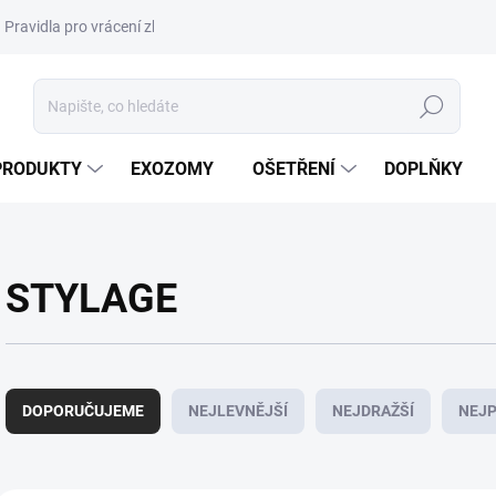
Pravidla pro vrácení zboží a plateb
Podmínky ochrany osobních úda
Hledat
PRODUKTY
EXOZOMY
OŠETŘENÍ
DOPLŇKY
STYLAGE
Ř
a
DOPORUČUJEME
NEJLEVNĚJŠÍ
NEJDRAŽŠÍ
NEJP
z
e
n