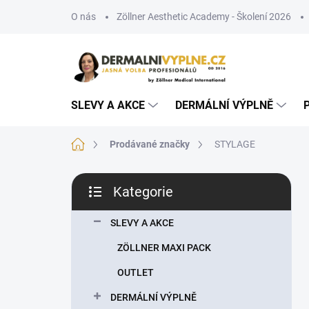
Přejít
O nás
Zöllner Aesthetic Academy - Školení 2026
na
obsah
SLEVY A AKCE
DERMÁLNÍ VÝPLNĚ
Domů
Prodávané značky
STYLAGE
P
Kategorie
o
Přeskočit
s
kategorie
t
SLEVY A AKCE
r
ZÖLLNER MAXI PACK
a
n
OUTLET
n
DERMÁLNÍ VÝPLNĚ
í