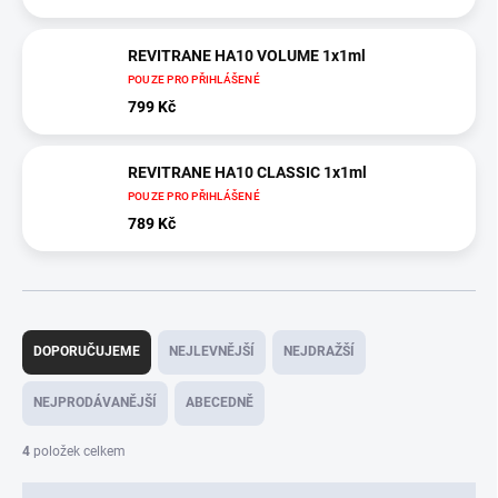
REVITRANE HA10 VOLUME 1x1ml
POUZE PRO PŘIHLÁŠENÉ
799 Kč
REVITRANE HA10 CLASSIC 1x1ml
POUZE PRO PŘIHLÁŠENÉ
789 Kč
Ř
a
DOPORUČUJEME
NEJLEVNĚJŠÍ
NEJDRAŽŠÍ
z
e
NEJPRODÁVANĚJŠÍ
ABECEDNĚ
n
í
4
položek celkem
p
r