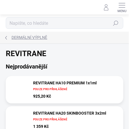
Přejít
na
obsah
Hledat
DERMÁLNÍ VÝPLNĚ
REVITRANE
Nejprodávanější
REVITRANE HA10 PREMIUM 1x1ml
POUZE PRO PŘIHLÁŠENÉ
925,20 Kč
REVITRANE HA20 SKINBOOSTER 3x2ml
POUZE PRO PŘIHLÁŠENÉ
1 359 Kč