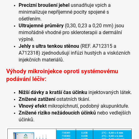
Precizní broušení jehel
usnadňuje vpich a
minimalizuje nepříjemné pocity spojené s
ošetřením.
Ultrajemné průměry
(0,30, 0,23 a 0,20 mm) jsou
mimořádně vhodné pro skleroterapii a dermální
výplně.
Jehly s ultra tenkou stěnou
(REF. A712315 a
A712318) zjednodušují infúzi hustých a viskózních
injekčních materiálů.
Výhody mikroinjekce oproti systémovému
podávání léčiv:
Nižší dávky a kratší čas účinku
injektovaných látek.
Znížené zatížení
ostatních tkání.
Vlnový efekt
mikropíchnutí, podobný akupunktuře.
Znížené riziko nežádoucích účinků
nebo vedlejších
účinků.