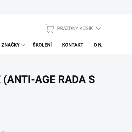
jů
Obchodní podmínky
PRÁZDNÝ KOŠÍK
NÁKUPNÍ
KOŠÍK
ZNAČKY
ŠKOLENÍ
KONTAKT
O NÁS
ZNAČ
 (ANTI-AGE RADA S