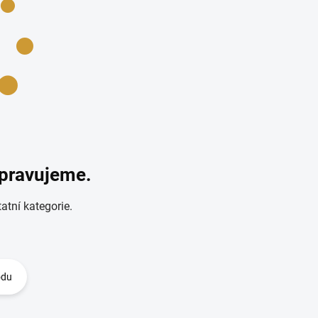
ipravujeme.
atní kategorie.
odu