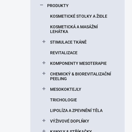
p
PRODUKTY
a
n
KOSMETICKÉ STOLKY A ŽIDLE
e
KOSMETICKÁ A MASÁŽNÍ
l
LEHÁTKA
STIMULACE TKÁNĚ
REVITALIZACE
KOMPONENTY MESOTERAPIE
CHEMICKÝ & BIOREVITALIZAČNÍ
PEELING
MESOKOKTEJLY
TRICHOLOGIE
LIPOLÍZA A ZPEVNĚNÍ TĚLA
VÝŽIVOVÉ DOPLŇKY
KANYLY & STŘÍKAČKY