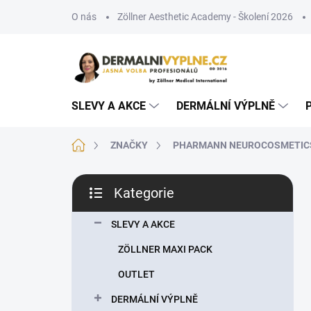
Přejít
O nás
Zöllner Aesthetic Academy - Školení 2026
na
obsah
SLEVY A AKCE
DERMÁLNÍ VÝPLNĚ
Domů
ZNAČKY
PHARMANN NEUROCOSMETIC
P
Kategorie
o
Přeskočit
s
kategorie
t
SLEVY A AKCE
r
ZÖLLNER MAXI PACK
a
n
OUTLET
n
DERMÁLNÍ VÝPLNĚ
í