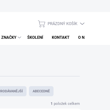
jů
Obchodní podmínky
PRÁZDNÝ KOŠÍK
NÁKUPNÍ
KOŠÍK
ZNAČKY
ŠKOLENÍ
KONTAKT
O NÁS
ZNAČ
RODÁVANĚJŠÍ
ABECEDNĚ
1
položek celkem