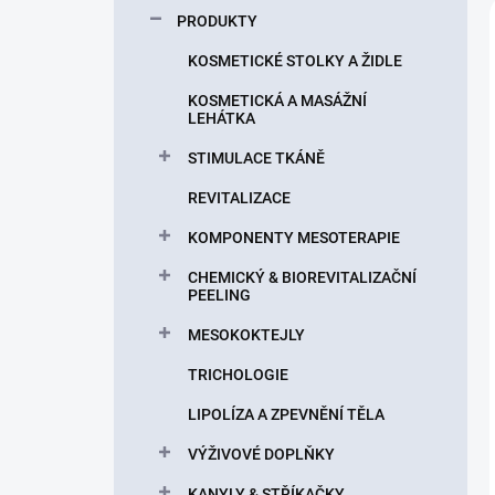
p
PRODUKTY
a
n
KOSMETICKÉ STOLKY A ŽIDLE
e
KOSMETICKÁ A MASÁŽNÍ
l
LEHÁTKA
STIMULACE TKÁNĚ
REVITALIZACE
KOMPONENTY MESOTERAPIE
CHEMICKÝ & BIOREVITALIZAČNÍ
PEELING
MESOKOKTEJLY
TRICHOLOGIE
LIPOLÍZA A ZPEVNĚNÍ TĚLA
VÝŽIVOVÉ DOPLŇKY
KANYLY & STŘÍKAČKY