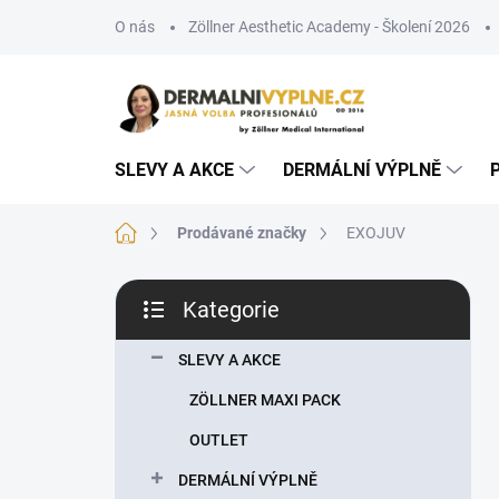
Přejít
O nás
Zöllner Aesthetic Academy - Školení 2026
na
obsah
SLEVY A AKCE
DERMÁLNÍ VÝPLNĚ
Domů
Prodávané značky
EXOJUV
P
Kategorie
o
Přeskočit
s
kategorie
t
SLEVY A AKCE
r
ZÖLLNER MAXI PACK
a
n
OUTLET
n
DERMÁLNÍ VÝPLNĚ
í