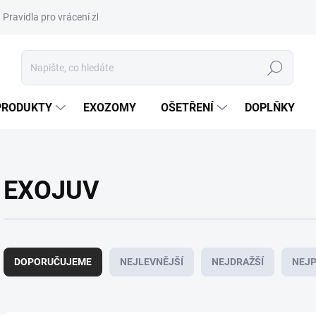
Pravidla pro vrácení zboží a plateb
Podmínky ochrany osobních úda
Hledat
PRODUKTY
EXOZOMY
OŠETŘENÍ
DOPLŇKY
EXOJUV
Ř
a
DOPORUČUJEME
NEJLEVNĚJŠÍ
NEJDRAŽŠÍ
NEJP
z
e
n