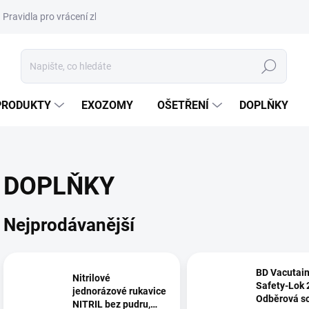
Pravidla pro vrácení zboží a plateb
Podmínky ochrany osobních úda
Hledat
PRODUKTY
EXOZOMY
OŠETŘENÍ
DOPLŇKY
DOPLŇKY
Nejprodávanější
BD Vacutain
Nitrilové
Safety-Lok 
jednorázové rukavice
Odběrová s
NITRIL bez pudru,