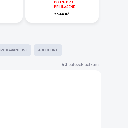
ve,
pro odběr krve,
POUZE PRO
zelená, 1ks
PŘIHLÁŠENÉ
25,44 Kč
RODÁVANĚJŠÍ
ABECEDNĚ
60
položek celkem
DORUČENÍ 24H
A2161
A2495