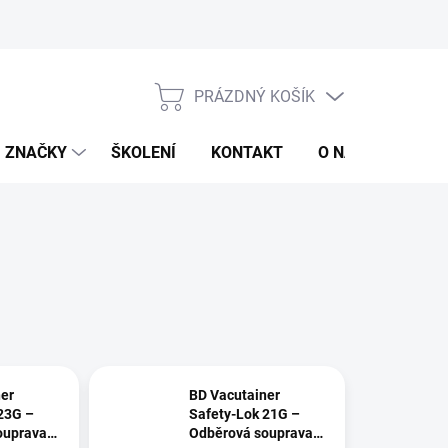
jů
Obchodní podmínky
PRÁZDNÝ KOŠÍK
NÁKUPNÍ
KOŠÍK
ZNAČKY
ŠKOLENÍ
KONTAKT
O NÁS
ZNAČ
er
BD Vacutainer
23G –
Safety-Lok 21G –
ouprava
Odběrová souprava