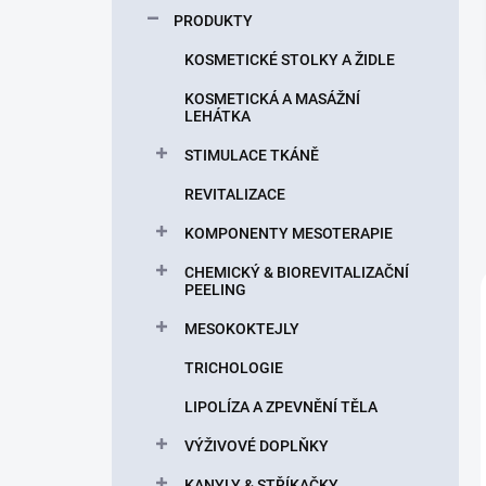
p
PRODUKTY
a
n
KOSMETICKÉ STOLKY A ŽIDLE
e
KOSMETICKÁ A MASÁŽNÍ
l
LEHÁTKA
STIMULACE TKÁNĚ
REVITALIZACE
KOMPONENTY MESOTERAPIE
CHEMICKÝ & BIOREVITALIZAČNÍ
PEELING
MESOKOKTEJLY
TRICHOLOGIE
LIPOLÍZA A ZPEVNĚNÍ TĚLA
VÝŽIVOVÉ DOPLŇKY
KANYLY & STŘÍKAČKY