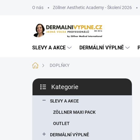
Přejít
O nás
Zöllner Aesthetic Academy - Školení 2026
na
obsah
SLEVY A AKCE
DERMÁLNÍ VÝPLNĚ
Domů
DOPLŇKY
P
Kategorie
o
Přeskočit
s
kategorie
t
SLEVY A AKCE
r
ZÖLLNER MAXI PACK
a
n
OUTLET
n
DERMÁLNÍ VÝPLNĚ
í