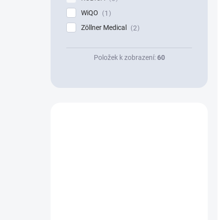
WiQO
1
Zöllner Medical
2
Položek k zobrazení:
60