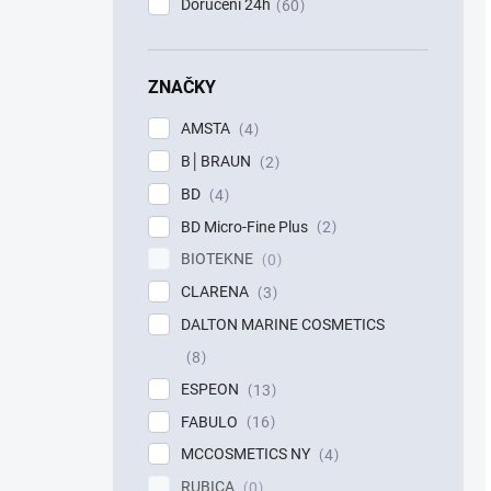
Doručení 24h
60
ZNAČKY
AMSTA
4
B│BRAUN
2
BD
4
BD Micro-Fine Plus
2
BIOTEKNE
0
CLARENA
3
DALTON MARINE COSMETICS
8
ESPEON
13
FABULO
16
MCCOSMETICS NY
4
RUBICA
0