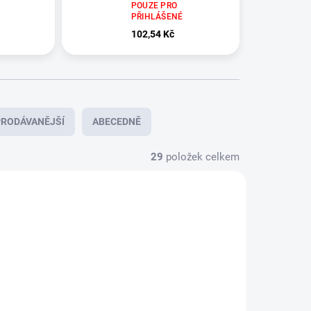
1ks
POUZE PRO
PŘIHLÁŠENÉ
102,54 Kč
RODÁVANĚJŠÍ
ABECEDNĚ
29
položek celkem
NOVINKA
A1052
A2788
DORUČENÍ 24H