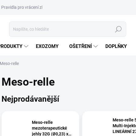
Pravidla pro vrácení zboží a plateb
Podmínky ochrany osobních úda
Hledat
PRODUKTY
EXOZOMY
OŠETŘENÍ
DOPLŇKY
Meso-relle
Meso-relle
Nejprodávanější
Meso-relle 
Meso-relle
Multi-Injekt
mezoterapeutické
LINEÁRNÍ 
jehly 32G (Ø0,23) x