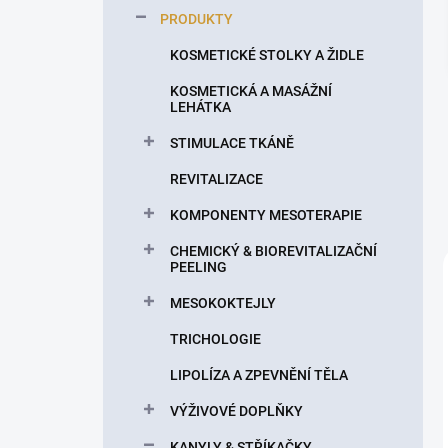
p
PRODUKTY
a
n
KOSMETICKÉ STOLKY A ŽIDLE
e
KOSMETICKÁ A MASÁŽNÍ
l
LEHÁTKA
STIMULACE TKÁNĚ
REVITALIZACE
KOMPONENTY MESOTERAPIE
CHEMICKÝ & BIOREVITALIZAČNÍ
PEELING
MESOKOKTEJLY
TRICHOLOGIE
LIPOLÍZA A ZPEVNĚNÍ TĚLA
VÝŽIVOVÉ DOPLŇKY
KANYLY & STŘÍKAČKY