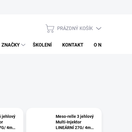
jů
Obchodní podmínky
PRÁZDNÝ KOŠÍK
NÁKUPNÍ
KOŠÍK
ZNAČKY
ŠKOLENÍ
KONTAKT
O NÁS
ZNAČ
5 jehlový
Meso-relle 3 jehlový
or
Multi-Injektor
27G/ 4mm
LINEÁRNÍ 27G/ 4mm,