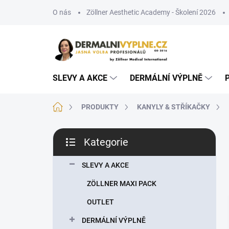
Přejít
O nás
Zöllner Aesthetic Academy - Školení 2026
na
obsah
SLEVY A AKCE
DERMÁLNÍ VÝPLNĚ
Domů
PRODUKTY
KANYLY & STŘÍKAČKY
P
Kategorie
o
Přeskočit
s
kategorie
t
SLEVY A AKCE
r
ZÖLLNER MAXI PACK
a
n
OUTLET
n
DERMÁLNÍ VÝPLNĚ
í