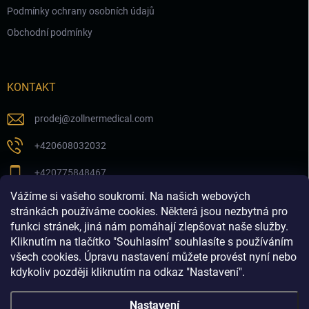
Podmínky ochrany osobních údajů
Obchodní podmínky
KONTAKT
prodej
@
zollnermedical.com
+420608032032
+420775848467
Vážíme si vašeho soukromí. Na našich webových
Sledujte nás na našem FB profilu
stránkách používáme cookies. Některá jsou nezbytná pro
funkci stránek, jiná nám pomáhají zlepšovat naše služby.
zollnermedical_eu
Kliknutím na tlačítko "Souhlasím" souhlasíte s používáním
všech cookies. Úpravu nastavení můžete provést nyní nebo
kdykoliv později kliknutím na odkaz "Nastavení".
Nastavení