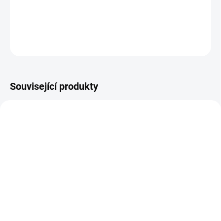
DETAILNÍ INFORMACE
ZEPTAT SE
HLÍDAT
Související produkty
NOVINKA
NOVINKA
A8852
A8851
DORUČENÍ 24H
DORUČENÍ 24H
SKLADEM
SKLADEM
MESOHEAL AMBER
MESOHEAL ORCHID
GLOW 5x10ml - Účinný v
GLOW 5x10ml -
boji proti vráskám,
Patentové složení, má