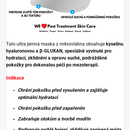
Tato ultra jemná maska ​​z mikrovlákna obsahuje
kyselinu
hyaluronovou a β-GLUKAN, speciálně vyvinuté pro
hydrataci, zklidnění a opravu suché, podrážděné
pokožky pro dokonalou péči po mezoterapii.
Indikace
Chrání pokožku před vysušením a zajišťuje
optimální hydrataci
Chrání pokožku před zapařením
Zabraňuje otokům a tvorbě modřin
Podporuje rychlé hojení, zklidňuje zanícená místa