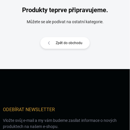
Produkty teprve připravujeme.
Můžete se ale podívat na ostatní kategorie.
Zpět do obchodu
Z
á
p
a
t
í
ODEBÍRAT NEWSLETTER
Vložte svůj e-mail a my vám budeme zasílat informace o nových
produktech na našem e-shopu.