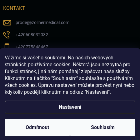
KONTAKT
prodej
@
zollnermedical.com
+420608032032
+420775848467
Vážíme si vašeho soukromí. Na našich webových
Sledujte nás na našem FB profilu
stránkách používáme cookies. Některá jsou nezbytná pro
funkci stránek, jiná nám pomáhají zlepšovat naše služby.
zollnermedical_eu
Kliknutím na tlačítko "Souhlasím" souhlasíte s používáním
všech cookies. Úpravu nastavení můžete provést nyní nebo
kdykoliv později kliknutím na odkaz "Nastavení".
Nastavení
Copyright 2026
Produkty pro estetickou medicínu a
dermatologii│dermalnivyplne.cz
. Všechna práva vyhrazena.
Odmítnout
Souhlasím
Vytvořil Shoptet