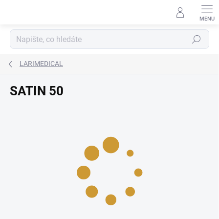
Přejít
na
obsah
Hledat
LARIMEDICAL
SATIN 50