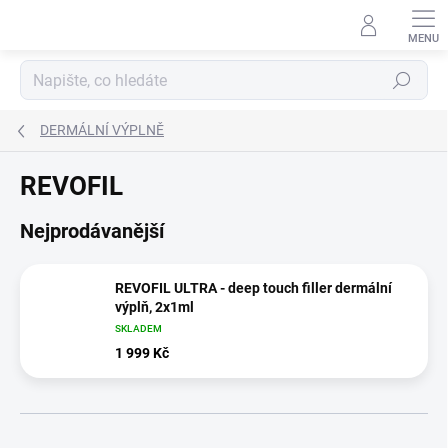
Přejít
na
obsah
Hledat
DERMÁLNÍ VÝPLNĚ
REVOFIL
Nejprodávanější
REVOFIL ULTRA - deep touch filler dermální
výplň, 2x1ml
SKLADEM
1 999 Kč
Ř