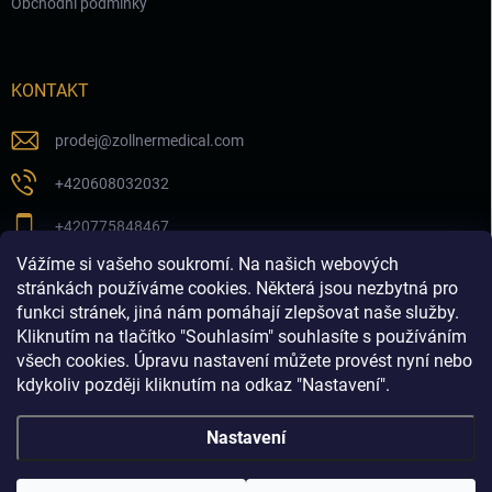
Obchodní podmínky
KONTAKT
prodej
@
zollnermedical.com
+420608032032
+420775848467
Vážíme si vašeho soukromí. Na našich webových
Sledujte nás na našem FB profilu
stránkách používáme cookies. Některá jsou nezbytná pro
funkci stránek, jiná nám pomáhají zlepšovat naše služby.
zollnermedical_eu
Kliknutím na tlačítko "Souhlasím" souhlasíte s používáním
všech cookies. Úpravu nastavení můžete provést nyní nebo
kdykoliv později kliknutím na odkaz "Nastavení".
Nastavení
Copyright 2026
Produkty pro estetickou medicínu a