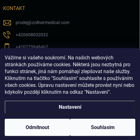
KONTAKT
prodej
@
zollnermedical.com
+420608032032
+420775848467
Vážíme si vašeho soukromí. Na našich webových
Sledujte nás na našem FB profilu
stránkách používáme cookies. Některá jsou nezbytná pro
funkci stránek, jiná nám pomáhají zlepšovat naše služby.
zollnermedical_eu
Kliknutím na tlačítko "Souhlasím" souhlasíte s používáním
všech cookies. Úpravu nastavení můžete provést nyní nebo
kdykoliv později kliknutím na odkaz "Nastavení".
Nastavení
Copyright 2026
Produkty pro estetickou medicínu a
dermatologii│dermalnivyplne.cz
. Všechna práva vyhrazena.
Odmítnout
Souhlasím
Vytvořil Shoptet