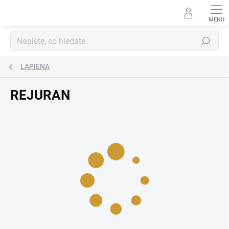
Přejít
na
obsah
Hledat
LAPIENA
REJURAN