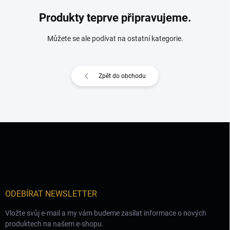
Produkty teprve připravujeme.
Můžete se ale podívat na ostatní kategorie.
Zpět do obchodu
Z
á
p
a
t
í
ODEBÍRAT NEWSLETTER
Vložte svůj e-mail a my vám budeme zasílat informace o nových
produktech na našem e-shopu.