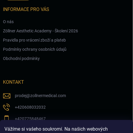
INFORMACE PRO VÁS
O nás
Zöllner Aesthetic Academy - Školení 2026
Pravidla pro vrácení zboží a plateb
Podmínky ochrany osobních údajů
Obchodní podmínky
KONTAKT
prodej
@
zollnermedical.com
+420608032032
+420775848467
Vážíme si vašeho soukromí. Na našich webových
Sledujte nás na našem FB profilu