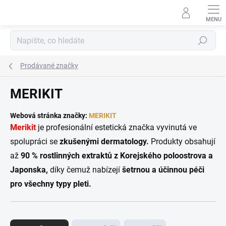
Přejít
na
obsah
Hledat
Prodávané značky
MERIKIT
Webová stránka značky:
MERIKIT
Merikit
je profesionální estetická značka vyvinutá ve
spolupráci se
zkušenými dermatology.
Produkty obsahují
až
90 % rostlinných extraktů z Korejského poloostrova a
Japonska,
díky čemuž nabízejí
šetrnou a účinnou péči
pro všechny typy pleti.
Ř