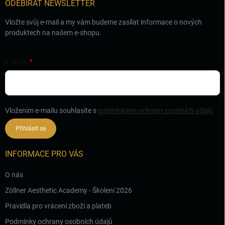
ODEBÍRAT NEWSLETTER
Vložte svůj e-mail a my vám budeme zasílat informace o nových
produktech na našem e-shopu.
E-MAIL
Vložením e-mailu souhlasíte s
podmínkami ochrany osobních údajů
Přihlásit se
INFORMACE PRO VÁS
O nás
Zöllner Aesthetic Academy - Školení 2026
Pravidla pro vrácení zboží a plateb
Podmínky ochrany osobních údajů