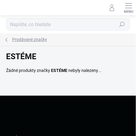
Přejít
na
obsah
Hledat
Prodávané značky
ESTÉME
Žádné produkty značky
ESTÉME
nebyly nalezeny...
Z
á
p
a
t
í