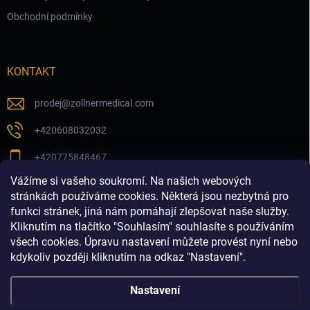
Obchodní podmínky
KONTAKT
prodej
@
zollnermedical.com
+420608032032
+420775848467
Vážíme si vašeho soukromí. Na našich webových
Sledujte nás na našem FB profilu
stránkách používáme cookies. Některá jsou nezbytná pro
funkci stránek, jiná nám pomáhají zlepšovat naše služby.
zollnermedical_eu
Kliknutím na tlačítko "Souhlasím" souhlasíte s používáním
všech cookies. Úpravu nastavení můžete provést nyní nebo
kdykoliv později kliknutím na odkaz "Nastavení".
Nastavení