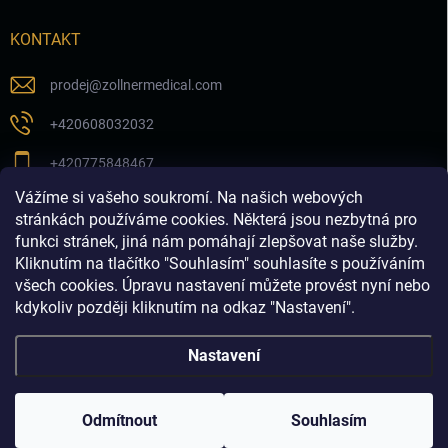
KONTAKT
prodej
@
zollnermedical.com
+420608032032
+420775848467
Vážíme si vašeho soukromí. Na našich webových
Sledujte nás na našem FB profilu
stránkách používáme cookies. Některá jsou nezbytná pro
funkci stránek, jiná nám pomáhají zlepšovat naše služby.
zollnermedical_eu
Kliknutím na tlačítko "Souhlasím" souhlasíte s používáním
všech cookies. Úpravu nastavení můžete provést nyní nebo
kdykoliv později kliknutím na odkaz "Nastavení".
Nastavení
Copyright 2026
Produkty pro estetickou medicínu a
dermatologii│dermalnivyplne.cz
. Všechna práva vyhrazena.
Odmítnout
Souhlasím
Vytvořil Shoptet