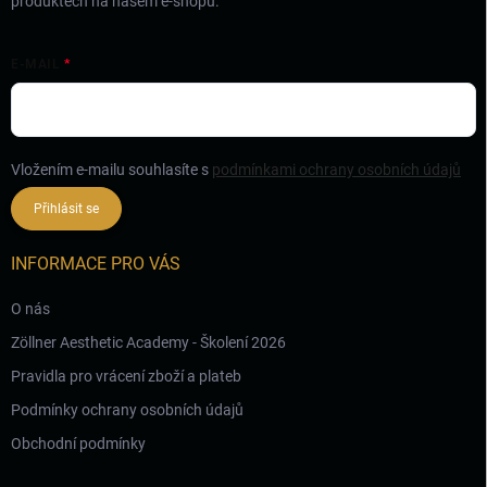
produktech na našem e-shopu.
p
i
s
E-MAIL
u
Vložením e-mailu souhlasíte s
podmínkami ochrany osobních údajů
Přihlásit se
INFORMACE PRO VÁS
O nás
Zöllner Aesthetic Academy - Školení 2026
Pravidla pro vrácení zboží a plateb
Podmínky ochrany osobních údajů
Obchodní podmínky