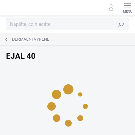
Přejít
na
obsah
Hledat
DERMÁLNÍ VÝPLNĚ
EJAL 40