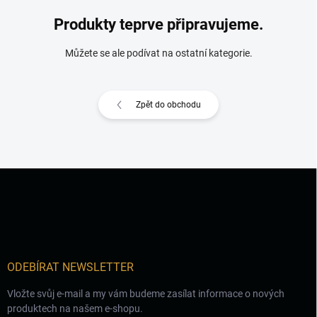
Produkty teprve připravujeme.
Můžete se ale podívat na ostatní kategorie.
Zpět do obchodu
Z
á
p
a
t
í
ODEBÍRAT NEWSLETTER
Vložte svůj e-mail a my vám budeme zasílat informace o nových
produktech na našem e-shopu.