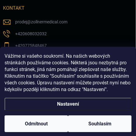
KONTAKT
prodej
@
zollnermedical.com
+420608032032
+420775848467
Vážíme si vašeho soukromí. Na našich webových
Sledujte nás na našem FB profilu
stránkách používáme cookies. Některá jsou nezbytná pro
funkci stránek, jiná nám pomáhají zlepšovat naše služby.
zollnermedical_eu
Kliknutím na tlačítko "Souhlasím" souhlasíte s používáním
všech cookies. Úpravu nastavení můžete provést nyní nebo
kdykoliv později kliknutím na odkaz "Nastavení".
Nastavení
Copyright 2026
Produkty pro estetickou medicínu a
dermatologii│dermalnivyplne.cz
. Všechna práva vyhrazena.
Odmítnout
Souhlasím
Vytvořil Shoptet