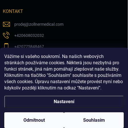
KONTAKT
prodej
@
zollnermedical.com
+420608032032
+420775848467
Vážíme si vašeho soukromí. Na našich webových
Sledujte nás na našem FB profilu
stránkách používáme cookies. Některá jsou nezbytná pro
funkci stránek, jiná nám pomáhají zlepšovat naše služby.
zollnermedical_eu
Kliknutím na tlačítko "Souhlasím" souhlasíte s používáním
všech cookies. Úpravu nastavení můžete provést nyní nebo
kdykoliv později kliknutím na odkaz "Nastavení".
Nastavení
Copyright 2026
Produkty pro estetickou medicínu a
dermatologii│dermalnivyplne.cz
. Všechna práva vyhrazena.
Odmítnout
Souhlasím
Vytvořil Shoptet