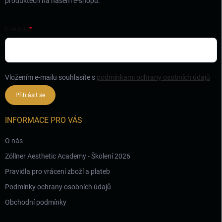
produktech na našem e-shopu.
p
i
s
E-MAIL
u
Vložením e-mailu souhlasíte s
podmínkami ochrany osobních údajů
Přihlásit se
INFORMACE PRO VÁS
O nás
Zöllner Aesthetic Academy - Školení 2026
Pravidla pro vrácení zboží a plateb
Podmínky ochrany osobních údajů
Obchodní podmínky