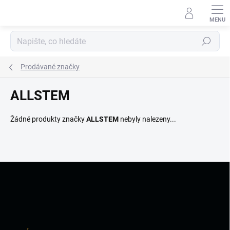
Přejít
na
obsah
Hledat
Prodávané značky
ALLSTEM
Žádné produkty značky
ALLSTEM
nebyly nalezeny...
Z
á
p
a
t
í