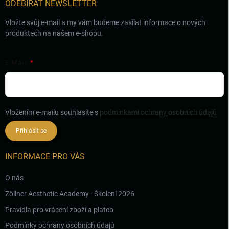
ODEBÍRAT NEWSLETTER
Vložte svůj e-mail a my vám budeme zasílat informace o nových
produktech na našem e-shopu.
E-MAIL
Vložením e-mailu souhlasíte s
podmínkami ochrany osobních údajů
Přihlásit se
INFORMACE PRO VÁS
O nás
Zöllner Aesthetic Academy - Školení 2026
Pravidla pro vrácení zboží a plateb
Podmínky ochrany osobních údajů