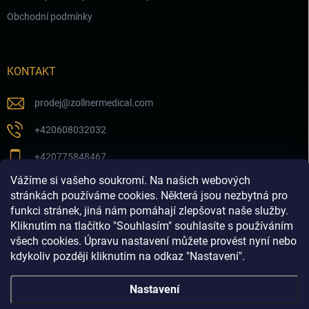
Obchodní podmínky
KONTAKT
prodej
@
zollnermedical.com
+420608032032
+420775848467
Vážíme si vašeho soukromí. Na našich webových
Sledujte nás na našem FB profilu
stránkách používáme cookies. Některá jsou nezbytná pro
funkci stránek, jiná nám pomáhají zlepšovat naše služby.
zollnermedical_eu
Kliknutím na tlačítko "Souhlasím" souhlasíte s používáním
všech cookies. Úpravu nastavení můžete provést nyní nebo
kdykoliv později kliknutím na odkaz "Nastavení".
Nastavení