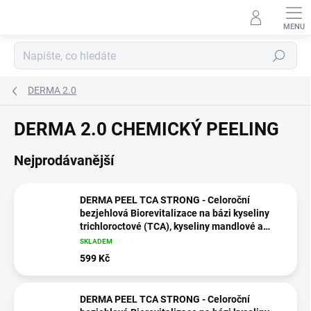
Přejít
na
obsah
Hledat
DERMA 2.0
DERMA 2.0 CHEMICKÝ PEELING
Nejprodávanější
DERMA PEEL TCA STRONG - Celoroční
bezjehlová Biorevitalizace na bázi kyseliny
trichloroctové (TCA), kyseliny mandlové a
kyseliny kojové, 1x5ml
SKLADEM
599 Kč
DERMA PEEL TCA STRONG - Celoroční