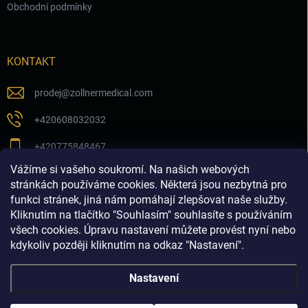
Obchodní podmínky
KONTAKT
prodej
@
zollnermedical.com
+420608032032
+420775848467
Vážíme si vašeho soukromí. Na našich webových
Sledujte nás na našem FB profilu
stránkách používáme cookies. Některá jsou nezbytná pro
funkci stránek, jiná nám pomáhají zlepšovat naše služby.
zollnermedical_eu
Kliknutím na tlačítko "Souhlasím" souhlasíte s používáním
všech cookies. Úpravu nastavení můžete provést nyní nebo
kdykoliv později kliknutím na odkaz "Nastavení".
Nastavení
Copyright 2026
Produkty pro estetickou medicínu a