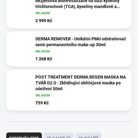
bezjehlová Biorevitalizace na bázi kyseliny
trichloroctové (TCA), kyseliny mandlové a
kyseliny kojové, 5x5ml
SKLADEM
2 999 Kč
DERMA REMOVER - Unikátní PMU odstraňovač
semi-permanentního make-up 30ml
SKLADEM
1 268 Kč
POST TREATMENT DERMA REGEN MASKA NA
TVÁŘ D2.0 - Zklidňující obličejová maska ​​po
ošetření 50ml
SKLADEM
759 Kč
Ř
a