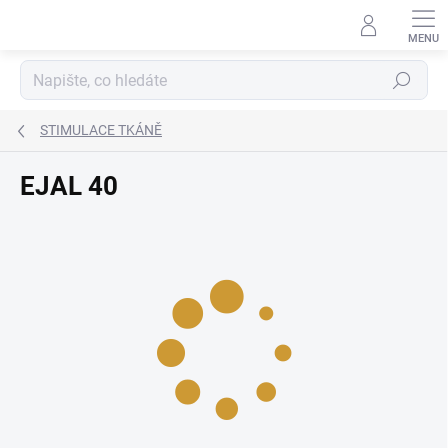
Přejít
na
obsah
Hledat
STIMULACE TKÁNĚ
EJAL 40