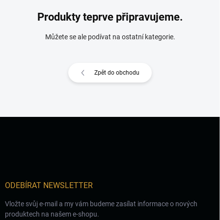
Produkty teprve připravujeme.
Můžete se ale podívat na ostatní kategorie.
Zpět do obchodu
Z
á
p
a
t
í
ODEBÍRAT NEWSLETTER
Vložte svůj e-mail a my vám budeme zasílat informace o nových
produktech na našem e-shopu.