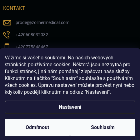
KONTAKT
prodej
@
zollnermedical.com
+420608032032
+420775848467
Vážíme si vašeho soukromí. Na našich webových
Sledujte nás na našem FB profilu
stránkách používáme cookies. Některá jsou nezbytná pro
funkci stránek, jiná nám pomáhají zlepšovat naše služby.
zollnermedical_eu
Kliknutím na tlačítko "Souhlasím" souhlasíte s používáním
všech cookies. Úpravu nastavení můžete provést nyní nebo
kdykoliv později kliknutím na odkaz "Nastavení".
Nastavení
Copyright 2026
Produkty pro estetickou medicínu a
dermatologii│dermalnivyplne.cz
. Všechna práva vyhrazena.
Odmítnout
Souhlasím
Vytvořil Shoptet