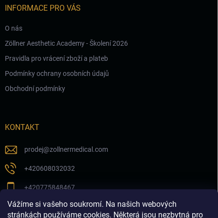
INFORMACE PRO VÁS
O nás
Zöllner Aesthetic Academy - Školení 2026
Pravidla pro vrácení zboží a plateb
Podmínky ochrany osobních údajů
Obchodní podmínky
KONTAKT
prodej
@
zollnermedical.com
+420608032032
+420775848467
Vážíme si vašeho soukromí. Na našich webových
Sledujte nás na našem FB profilu
stránkách používáme cookies. Některá jsou nezbytná pro