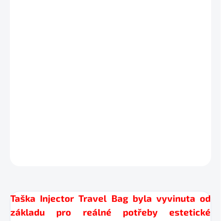
horní část je potažena tkaninou obsahující ionty
stříbra s antibakteriálním a antifungálním účinkem
QR kód vedoucí na personalizovaný digitální sklad
spotřebního materiálu
vnější kapsy pro dodatečné uložení pomůcek
rukojeť a ramenní popruh pro snadnější přenášení
4 spodní nožičky zabraňující převrácení
dostupná ve dvou barevných provedeních
DETAILNÍ INFORMACE
ZEPTAT SE
HLÍDAT
Taška Injector Travel Bag byla vyvinuta od
základu pro reálné potřeby estetické