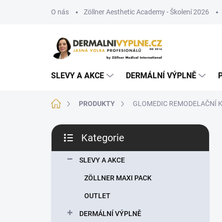
Přejít
O nás
Zöllner Aesthetic Academy - Školení 2026
na
obsah
SLEVY A AKCE
DERMÁLNÍ VÝPLNĚ
Domů
PRODUKTY
GLOMEDIC REMODELAČNÍ KOLA
P
Kategorie
o
Přeskočit
s
kategorie
t
SLEVY A AKCE
r
ZÖLLNER MAXI PACK
a
n
OUTLET
n
DERMÁLNÍ VÝPLNĚ
í