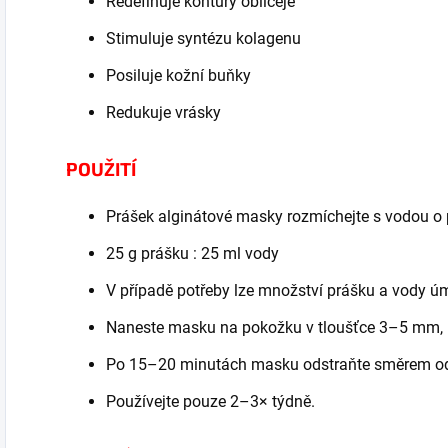
Redefinuje kontury obličeje
Stimuluje syntézu kolagenu
Posiluje kožní buňky
Redukuje vrásky
POUŽITÍ
Prášek alginátové masky rozmíchejte s vodou o 
25 g prášku : 25 ml vody
V případě potřeby lze množství prášku a vody úm
Naneste masku na pokožku v tloušťce 3–5 mm, ne
Po 15–20 minutách masku odstraňte směrem od 
Používejte pouze 2–3× týdně.