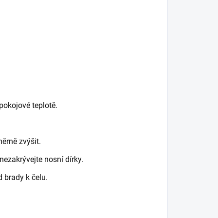
pokojové teplotě.
ěrně zvýšit.
zakrývejte nosní dírky.
brady k čelu.