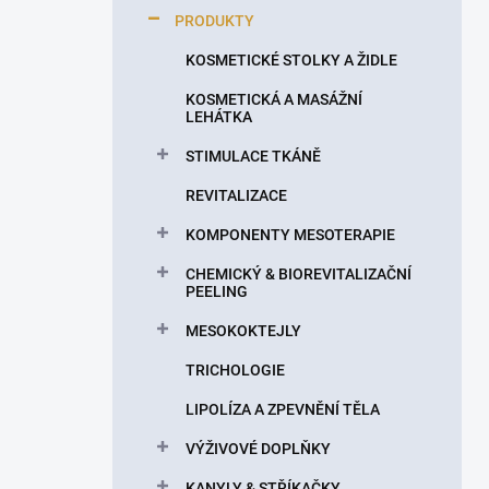
p
PRODUKTY
a
n
KOSMETICKÉ STOLKY A ŽIDLE
e
KOSMETICKÁ A MASÁŽNÍ
l
LEHÁTKA
STIMULACE TKÁNĚ
REVITALIZACE
KOMPONENTY MESOTERAPIE
CHEMICKÝ & BIOREVITALIZAČNÍ
PEELING
MESOKOKTEJLY
TRICHOLOGIE
LIPOLÍZA A ZPEVNĚNÍ TĚLA
VÝŽIVOVÉ DOPLŇKY
KANYLY & STŘÍKAČKY