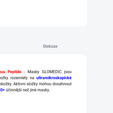
ILNÍ INFORMACE
ZEPTAT SE
HLÍDAT
Diskuze
a Peptide
- Masky GLOMEDIC jsou
 složky rozemlety na
ultramikroskopické
okožky. Aktivní složky mohou dosáhnout
10×
účinnější než jiné masky.