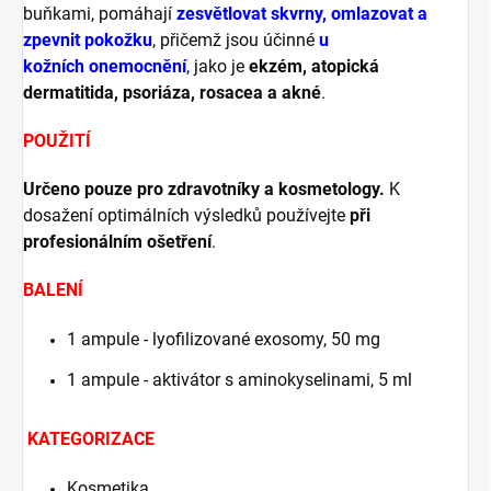
buňkami, pomáhají
zesvětlovat skvrny, omlazovat a
zpevnit pokožku
, přičemž jsou účinné
u
kožních onemocnění
, jako je
ekzém, atopická
dermatitida, psoriáza, rosacea a akné
.
POUŽITÍ
Určeno pouze pro zdravotníky a kosmetology.
K
dosažení optimálních výsledků používejte
při
profesionálním ošetření
.
BALENÍ
1 ampule - lyofilizované exosomy, 50 mg
1 ampule - aktivátor s aminokyselinami, 5 ml
KATEGORIZACE
Kosmetika