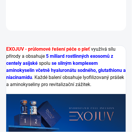
DETAILNÍ INFORMACE
ZEPTAT SE
HLÍDAT
EXOJUV - průlomové řešení péče o pleť
využívá sílu
přírody a obsahuje
5 miliard rostlinných exosomů z
centely asijské
spolu
se silným komplexem
aminokyselin včetně hyaluronátu sodného, ​​glutathionu a
niacinamidu
. Každé balení obsahuje lyofilizovaný prášek
a aminokyseliny pro revitalizační zážitek.