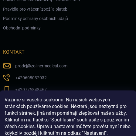
Pravidla pro vrácení zboží a plateb
Podmínky ochrany osobních údajů
Obchodní podmínky
KONTAKT
prodej
@
zollnermedical.com
+420608032032
+420775848467
Vážíme si vašeho soukromí. Na našich webových
Sledujte nás na našem FB profilu
stránkách používáme cookies. Některá jsou nezbytná pro
funkci stránek, jiná nám pomáhají zlepšovat naše služby.
zollnermedical_eu
Kliknutím na tlačítko "Souhlasím" souhlasíte s používáním
všech cookies. Úpravu nastavení můžete provést nyní nebo
kdykoliv později kliknutím na odkaz "Nastavení".