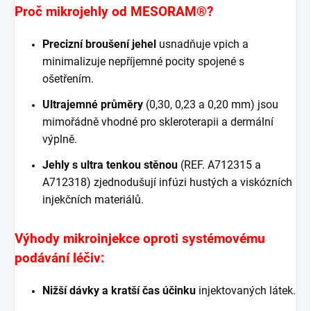
Proč mikrojehly od MESORAM®?
Precizní broušení jehel
usnadňuje vpich a
minimalizuje nepříjemné pocity spojené s
ošetřením.
Ultrajemné průměry
(0,30, 0,23 a 0,20 mm) jsou
mimořádně vhodné pro skleroterapii a dermální
výplně.
Jehly s ultra tenkou stěnou
(REF. A712315 a
A712318) zjednodušují infúzi hustých a viskózních
injekčních materiálů.
Výhody mikroinjekce oproti systémovému
podávání léčiv:
Nižší dávky a kratší čas účinku
injektovaných látek.