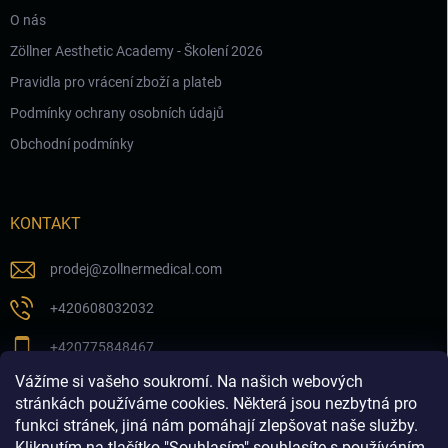
O nás
Zöllner Aesthetic Academy - Školení 2026
Pravidla pro vrácení zboží a plateb
Podmínky ochrany osobních údajů
Obchodní podmínky
KONTAKT
prodej
@
zollnermedical.com
+420608032032
+420775848467
Vážíme si vašeho soukromí. Na našich webových
Sledujte nás na našem FB profilu
stránkách používáme cookies. Některá jsou nezbytná pro
funkci stránek, jiná nám pomáhají zlepšovat naše služby.
zollnermedical_eu
Kliknutím na tlačítko "Souhlasím" souhlasíte s používáním