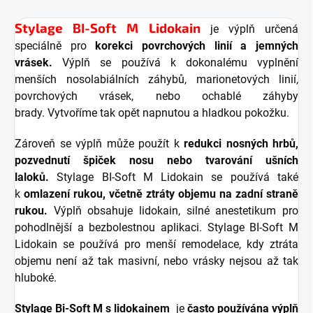
Stylage BI-Soft M Lidokain
je výplň určená
speciálně pro
korekci povrchových linií a jemných
vrásek.
Výplň se používá k dokonalému vyplnění
menších nosolabiálních záhybů, marionetových linií,
povrchových vrásek, nebo ochablé záhyby
brady. Vytvoříme tak opět napnutou a hladkou pokožku.
Zároveň se výplň může použít k
redukci nosných hrbů,
pozvednutí špiček nosu nebo tvarování ušních
laloků.
Stylage BI-Soft M Lidokain se používá také
k
omlazení rukou, včetně ztráty objemu na zadní straně
rukou.
Výplň obsahuje lidokain, silné anestetikum pro
pohodlnější a bezbolestnou aplikaci. Stylage BI-Soft M
Lidokain se používá pro menší remodelace, kdy ztráta
objemu není až tak masivní, nebo vrásky nejsou až tak
hluboké.
Stylage Bi-Soft M s lidokainem
je
často používána výplň