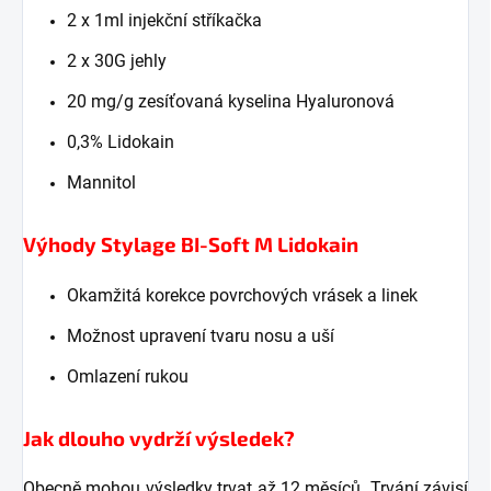
2 x 1ml injekční stříkačka
2 x 30G jehly
20 mg/g zesíťovaná kyselina Hyaluronová
0,3% Lidokain
Mannitol
Výhody Stylage BI-Soft M Lidokain
Okamžitá korekce povrchových vrásek a linek
Možnost upravení tvaru nosu a uší
Omlazení rukou
Jak dlouho vydrží výsledek?
Obecně mohou výsledky trvat až 12 měsíců. Trvání závisí