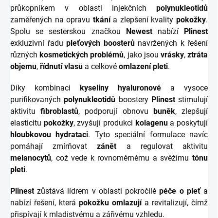
průkopníkem v oblasti injekčních
polynukleotidů
zaměřených na opravu
tkání
a zlepšení kvality
pokožky
.
Spolu se sesterskou značkou
Newest
nabízí
Plinest
exkluzivní řadu
pleťových boosterů
navržených k řešení
různých
kosmetických problémů
, jako jsou
vrásky
,
ztráta
objemu
,
řídnutí vlasů
a celkové
omlazení pleti
.
Díky kombinaci
kyseliny hyaluronové
a vysoce
purifikovaných
polynukleotidů
boostery
Plinest
stimulují
aktivitu
fibroblastů
, podporují obnovu
buněk
, zlepšují
elasticitu
pokožky
, zvyšují produkci
kolagenu
a poskytují
hloubkovou hydrataci
. Tyto speciální formulace navíc
pomáhají zmírňovat
zánět
a regulovat aktivitu
melanocytů
, což vede k rovnoměrnému a svěžímu
tónu
pleti
.
Plinest
zůstává lídrem v oblasti pokročilé
péče o pleť
a
nabízí řešení, která
pokožku omlazují
a revitalizují, čímž
přispívají k mladistvému a zářivému vzhledu.