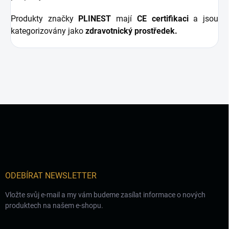
Produkty značky
PLINEST
mají
CE certifikaci
a jsou
kategorizovány jako
zdravotnický prostředek.
Z
á
p
a
t
í
ODEBÍRAT NEWSLETTER
Vložte svůj e-mail a my vám budeme zasílat informace o nových
produktech na našem e-shopu.