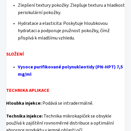
Zlepšení textury pokožky: Zlepšuje texturu a hladkost
periokulární pokožky.
Hydratace a elasticita: Poskytuje hloubkovou
hydrataci a podporuje pružnost pokožky, čímž
přispívá k mladšímu vzhledu.
SLOŽENÍ
Vysoce purifikované polynukleotidy (PN-HPT) 7,5
mg/ml
TECHNIKA APLIKACE
Hloubka injekce:
Podává se intradermálně.
Technika injekce:
Technika mikrokapiček se obvykle
používá k zajištění rovnoměrné distribuce a optimální
absorpce produktu v jemné oblasti očí.