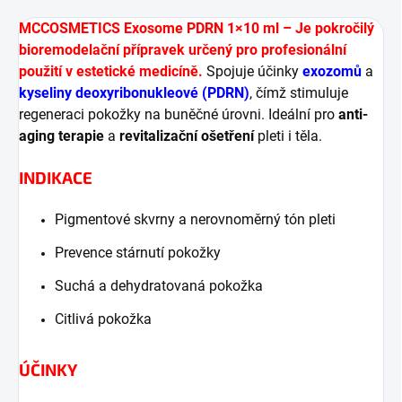
MCCOSMETICS Exosome PDRN 1×10 ml – Je pokročilý
bioremodelační přípravek určený pro profesionální
použití v estetické medicíně.
Spojuje účinky
exozomů
a
kyseliny deoxyribonukleové (PDRN)
, čímž stimuluje
regeneraci pokožky na buněčné úrovni. Ideální pro
anti-
aging terapie
a
revitalizační ošetření
pleti i těla.
INDIKACE
Pigmentové skvrny a nerovnoměrný tón pleti
Prevence stárnutí pokožky
Suchá a dehydratovaná pokožka
Citlivá pokožka
ÚČINKY