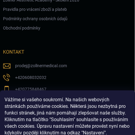
Zöllner Aesthetic Academy - Školení 2026
Pravidla pro vrácení zboží a plateb
Podmínky ochrany osobních údajů
Obchodní podmínky
KONTAKT
prodej
@
zollnermedical.com
+420608032032
+420775848467
Vážíme si vašeho soukromí. Na našich webových
Sledujte nás na našem FB profilu
stránkách používáme cookies. Některá jsou nezbytná pro
funkci stránek, jiná nám pomáhají zlepšovat naše služby.
zollnermedical_eu
Kliknutím na tlačítko "Souhlasím" souhlasíte s používáním
všech cookies. Úpravu nastavení můžete provést nyní nebo
kdykoliv později kliknutím na odkaz "Nastavení".