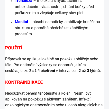
Trehalóza
– molekula s hydratačními a
antioxidačními vlastnostmi, chrání buňky před
poškozením a zlepšuje celkový stav pleti.
Manitol
– působí osmoticky, stabilizuje buněčnou
strukturu a pomáhá předcházet zánětlivým
procesům.
POUŽITÍ
Přípravek se aplikuje lokálně na pokožku obličeje nebo
těla. Pro optimální výsledky se doporučuje kúra
sestávající ze
2 až 4 ošetření
v intervalech
2 až 3 týdnů.
KONTRAINDIKACE
Nepoužívat během těhotenství a kojení. Nesmí být
aplikován na pokožku s aktivním zánětem, infekcí,
onkologickým onemocněním nebo u osob alergických na