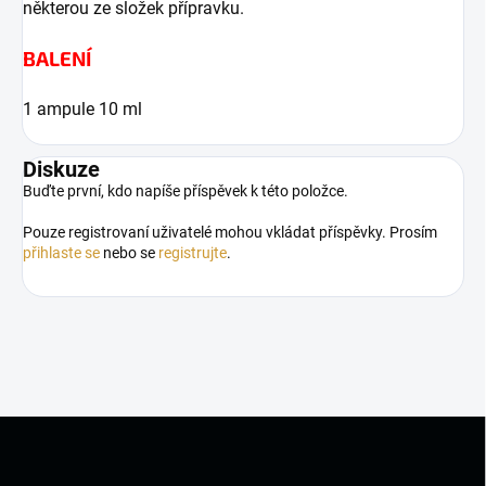
některou ze složek přípravku.
BALENÍ
1 ampule 10 ml
Diskuze
Buďte první, kdo napíše příspěvek k této položce.
Pouze registrovaní uživatelé mohou vkládat příspěvky. Prosím
přihlaste se
nebo se
registrujte
.
Z
á
p