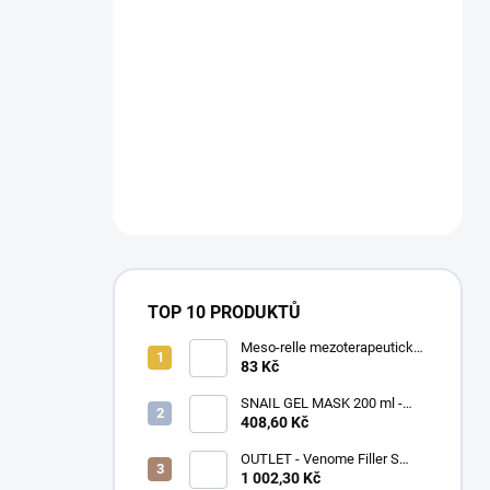
TOP 10 PRODUKTŮ
Meso-relle mezoterapeutické
jehly 32G (Ø0,23) x 4mm,
83 Kč
10ks v balení
SNAIL GEL MASK 200 ml -
Gelová maska s hlemýždím
408,60 Kč
slizem, regeneruje a zklidňuje
pokožku po invazivních
OUTLET - Venome Filler S
zákrocích
Lips 2x1 ml
1 002,30 Kč