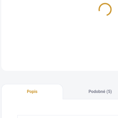
Sof
pomů
nacp
slzn
kany
vstř
DETA
Popis
Podobné (5)