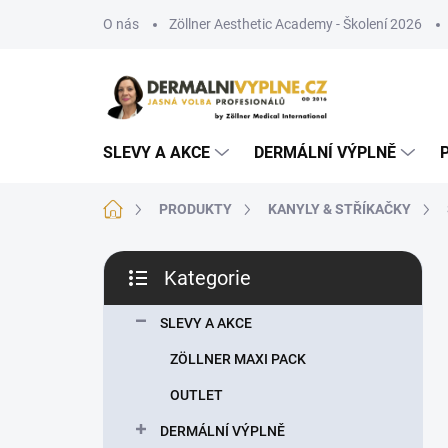
Přejít
O nás
Zöllner Aesthetic Academy - Školení 2026
na
obsah
SLEVY A AKCE
DERMÁLNÍ VÝPLNĚ
Domů
PRODUKTY
KANYLY & STŘÍKAČKY
P
Kategorie
o
Přeskočit
s
kategorie
t
SLEVY A AKCE
r
ZÖLLNER MAXI PACK
a
n
OUTLET
n
DERMÁLNÍ VÝPLNĚ
í