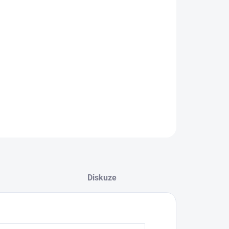
tFil® Precision 25G 40MM
je sterilní zdravotní
cka na jedno použití určená pro lineární plnění a
ávání v oblastech, jako jsou tváře, lalok, brada,
é žlaby, čelo a marionetové linie. Kromě toho lze
ly použít na tmavé kruhy, nos a ruce. Kanyla se má
íknout do střední dermis.
ILNÍ INFORMACE
ZEPTAT SE
HLÍDAT
Diskuze