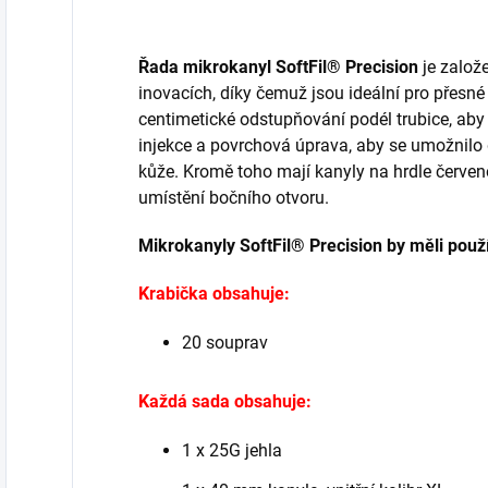
Řada mikrokanyl SoftFil® Precision
je založ
inovacích, díky čemuž jsou ideální pro přesné
centimetické odstupňování podél trubice, aby
injekce a povrchová úprava, aby se umožnilo
kůže. Kromě toho mají kanyly na hrdle červen
umístění bočního otvoru.
Mikrokanyly SoftFil® Precision by měli použív
Krabička obsahuje:
20 souprav
Každá sada obsahuje:
1 x 25G jehla