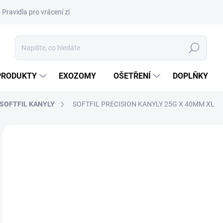
Pravidla pro vrácení zboží a plateb
Podmínky ochrany osobních úda
Hledat
PRODUKTY
EXOZOMY
OŠETŘENÍ
DOPLŇKY
SOFTFIL KANYLY
SOFTFIL PRECISION KANYLY 25G X 40MM XL
ZNAČKA:
SOFTFIL
NOVINKA
DORUČENÍ 24H
3 
2 2
Měr
99,9
cena
POU