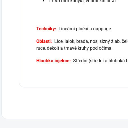
1 x 40 mm kanyla, vnitřní kalibr XL
Techniky:
Lineární plnění a nappage
Oblasti:
Líce, lalok, brada, nos, slzný žlab, če
ruce, dekolt a tmavé kruhy pod očima.
Hloubka injekce:
Střední (střední a hluboká