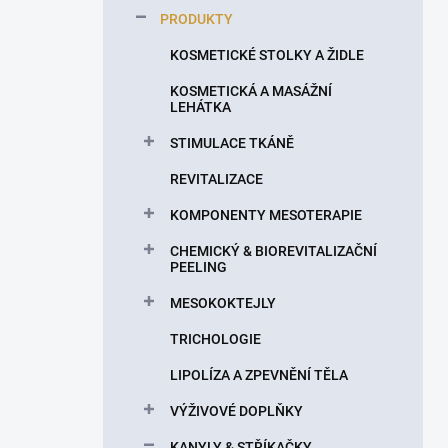
p
PRODUKTY
a
n
KOSMETICKÉ STOLKY A ŽIDLE
e
KOSMETICKÁ A MASÁŽNÍ
l
LEHÁTKA
STIMULACE TKÁNĚ
REVITALIZACE
KOMPONENTY MESOTERAPIE
CHEMICKÝ & BIOREVITALIZAČNÍ
PEELING
MESOKOKTEJLY
TRICHOLOGIE
LIPOLÍZA A ZPEVNĚNÍ TĚLA
VÝŽIVOVÉ DOPLŇKY
KANYLY & STŘÍKAČKY