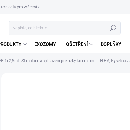
Pravidla pro vrácení zboží a plateb
Podmínky ochrany osobních úda
Hledat
PRODUKTY
EXOZOMY
OŠETŘENÍ
DOPLŇKY
x2,5ml - Stimulace a vyhlazení pokožky kolem očí, L+H HA, Kyselina Jan
ZNAČKA:
VENOME
NOVINKA
AKCE
DORUČENÍ 24H
1 
1 0
Měr
359,
cena
SK