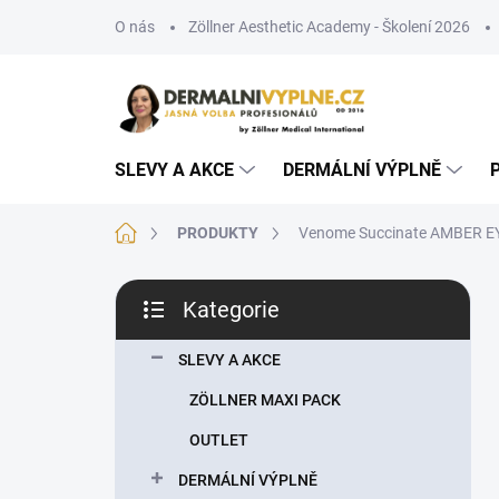
Přejít
O nás
Zöllner Aesthetic Academy - Školení 2026
na
obsah
SLEVY A AKCE
DERMÁLNÍ VÝPLNĚ
Domů
PRODUKTY
Venome Succinate AMBER EYE 1
P
Kategorie
o
Přeskočit
s
kategorie
t
SLEVY A AKCE
r
ZÖLLNER MAXI PACK
a
n
OUTLET
n
DERMÁLNÍ VÝPLNĚ
í