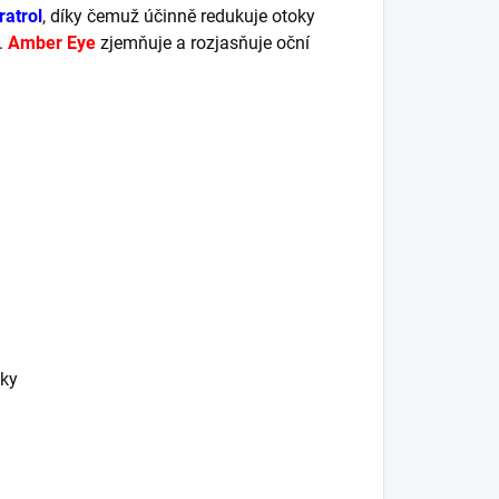
ratrol
, díky čemuž účinně redukuje otoky
.
Amber Eye
zjemňuje a rozjasňuje oční
žky