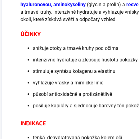
hyaluronovou, aminokyseliny
(glycin a prolin) a
resve
a tmavé kruhy, intenzivně hydratuje a vyhlazuje vrásky
okolí, které získává svěží a odpočatý vzhled.
ÚČINKY
snižuje otoky a tmavé kruhy pod očima
intenzivně hydratuje a zlepšuje hustotu pokožky
stimuluje syntézu kolagenu a elastinu
vyhlazuje vrásky a mimické linie
působí antioxidačně a protizánětlivě
posiluje kapiláry a sjednocuje barevný tón poko
INDIKACE
tenká, dehydratovaná pokožka kolem očí