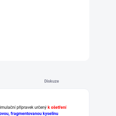
vyhlazuje vrásky a mimické linie
působí antioxidačně a protizánětlivě
posiluje kapiláry a sjednocuje barevný tón
pokožky
ILNÍ INFORMACE
ZEPTAT SE
HLÍDAT
Diskuze
timulační přípravek určený
k ošetření
ovou,
fragmentovanou
kyselinu