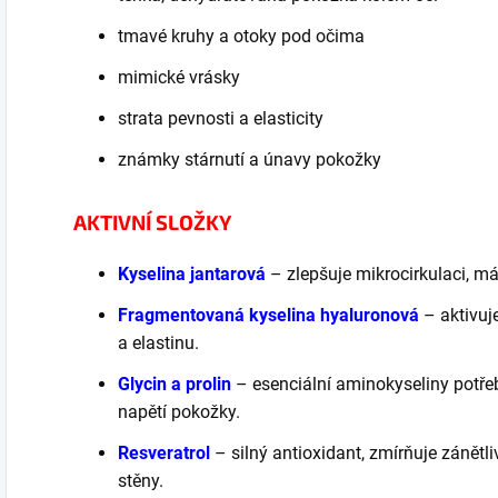
tmavé kruhy a otoky pod očima
mimické vrásky
strata pevnosti a elasticity
známky stárnutí a únavy pokožky
AKTIVNÍ SLOŽKY
Kyselina jantarová
– zlepšuje mikrocirkulaci, má
Fragmentovaná kyselina hyaluronová
– aktivuj
a elastinu.
Glycin a prolin
– esenciální aminokyseliny potřeb
napětí pokožky.
Resveratrol
– silný antioxidant, zmírňuje zánětl
stěny.