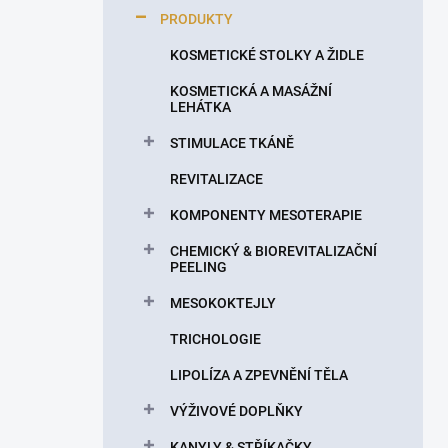
p
PRODUKTY
a
n
KOSMETICKÉ STOLKY A ŽIDLE
e
KOSMETICKÁ A MASÁŽNÍ
l
LEHÁTKA
STIMULACE TKÁNĚ
REVITALIZACE
KOMPONENTY MESOTERAPIE
CHEMICKÝ & BIOREVITALIZAČNÍ
PEELING
MESOKOKTEJLY
TRICHOLOGIE
LIPOLÍZA A ZPEVNĚNÍ TĚLA
VÝŽIVOVÉ DOPLŇKY
KANYLY & STŘÍKAČKY