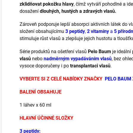
zklidňovat pokožku hlavy
, čímž vytváří pohodlné a ide
dosažení
dlouhých, hustých a zdravých vlasů.
Zároveň podporuje lepší absorpci aktivních látek do v
složení obsahujícímu
3 peptidy
,
2 vitamíny
a
5 přírodn
stimuluje růst vlasů a zlepšuje jejich hustotu a tloušťk
Série produktů na ošetření vlasů
Pelo Baum
je ideální
vlasů
nebo
nadměrným vypadáváním vlasů
, bez ohle
vysoce doporučeny i po
transplantaci vlasů
.
VYBERTE SI Z CELÉ NABÍDKY ZNAČKY
PELO BAUM 
BALENÍ OBSAHUJE
1 láhev x 60 ml
HLAVNÍ ÚČINNÉ SLOŽKY
3 peptidy: