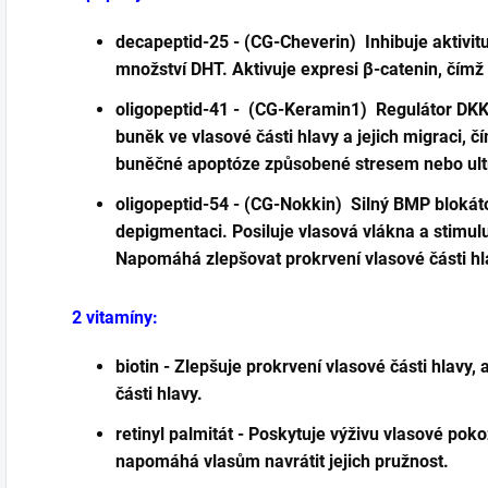
decapeptid-25 - (CG-Cheverin) Inhibuje aktivi
množství DHT. Aktivuje expresi β-catenin, čímž 
oligopeptid-41 - (CG-Keramin1) Regulátor DKK-
buněk ve vlasové části hlavy a jejich migraci, č
buněčné apoptóze způsobené stresem nebo ult
oligopeptid-54 - (CG-Nokkin) Silný BMP blokátor
depigmentaci. Posiluje vlasová vlákna a stimulu
Napomáhá zlepšovat prokrvení vlasové části hl
2 vitamíny:
biotin - Zlepšuje prokrvení vlasové části hlavy
části hlavy.
retinyl palmitát - Poskytuje výživu vlasové poko
napomáhá vlasům navrátit jejich pružnost.