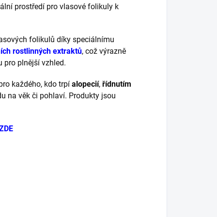
ální prostředí pro vlasové folikuly k
lasových folikulů díky speciálnímu
ích rostlinných extraktů
, což výrazně
u pro plnější vzhled.
 pro každého, kdo trpí
alopecií
,
řídnutím
du na věk či pohlaví.
Produkty jsou
ZDE