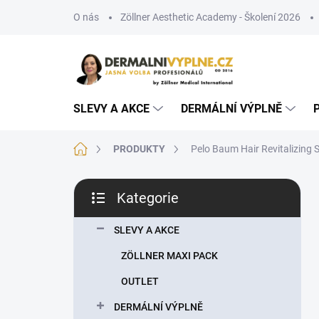
Přejít
O nás
Zöllner Aesthetic Academy - Školení 2026
na
obsah
SLEVY A AKCE
DERMÁLNÍ VÝPLNĚ
Domů
PRODUKTY
Pelo Baum Hair Revitalizing S
P
Kategorie
o
Přeskočit
s
kategorie
t
SLEVY A AKCE
r
ZÖLLNER MAXI PACK
a
n
OUTLET
n
DERMÁLNÍ VÝPLNĚ
í