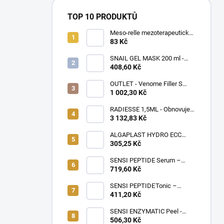
TOP 10 PRODUKTŮ
Meso-relle mezoterapeutické
jehly 32G (Ø0,23) x 4mm,
83 Kč
10ks v balení
SNAIL GEL MASK 200 ml -
Gelová maska s hlemýždím
408,60 Kč
slizem, regeneruje a zklidňuje
pokožku po invazivních
OUTLET - Venome Filler S
zákrocích
Lips 2x1 ml
1 002,30 Kč
RADIESSE 1,5ML - Obnovuje
strukturu pokožky stimulací
3 132,83 Kč
produkce kožních buněk,
kolagenu a elastinu
ALGAPLAST HYDRO ECC
Mask 145g – Intenzivní
305,25 Kč
hydratační maska pro suchou
a dehydratovanou pleť
SENSI PEPTIDE Serum –
Peptidové sérum doporučené
719,60 Kč
pro citlivou pleť a k rychlé
úlevě po kosmetických
SENSI PEPTIDE Tonic –
ošetřeních, 10×3 ml
Zklidňující tonikum s peptidy
411,20 Kč
doporučené pro citlivou
pokožku s tendencí k alergiím
SENSI ENZYMATIC Peel -
a atopii, 500ml
Jemný enzymatický peeling s
506,30 Kč