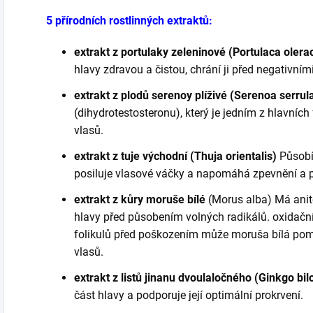
5 přírodních rostlinných extraktů:
extrakt z portulaky zeleninové (Portulaca oler
hlavy zdravou a čistou, chrání ji před negativními
extrakt z plodů serenoy plíživé (Serenoa serrul
(dihydrotestosteronu), který je jedním z hlavních
vlasů.
extrakt z tuje východní (Thuja orientalis)
Působí
posiluje vlasové váčky a napomáhá zpevnění a p
extrakt z kůry moruše bílé
(Morus alba) Má anit
hlavy před působením volných radikálů. oxidačn
folikulů před poškozením může moruša bílá pom
vlasů.
extrakt z listů jinanu dvoulaločného (Ginkgo bi
část hlavy a podporuje její optimální prokrvení.