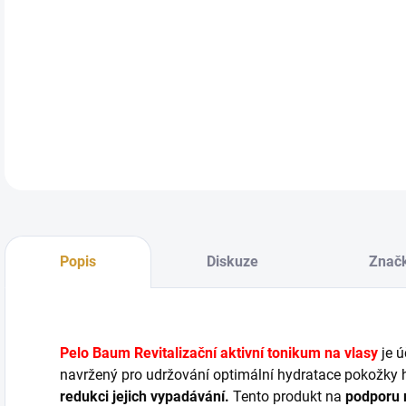
Jen
DETA
Popis
Diskuze
Znač
Pelo Baum Revitalizační aktivní tonikum na vlasy
je ú
navržený pro udržování optimální hydratace pokožky h
redukci jejich vypadávání.
Tento produkt na
podporu r