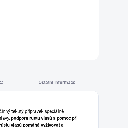
Vlasy
Pokožka hlavy
 k zevnímu použití.
ILNÍ INFORMACE
ZEPTAT SE
HLÍDAT
ka
Ostatní informace
činný tekutý přípravek speciálně
lavy,
podporu růstu vlasů a pomoc při
ůstu vlasů pomáhá vyživovat a