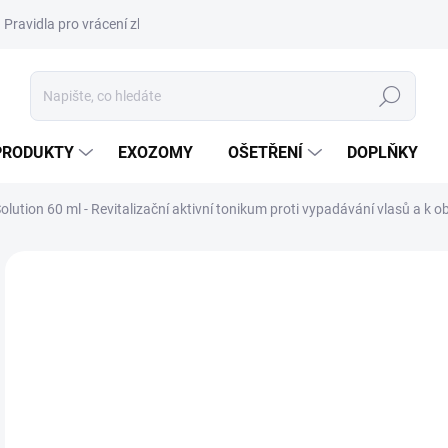
Pravidla pro vrácení zboží a plateb
Podmínky ochrany osobních úda
Hledat
PRODUKTY
EXOZOMY
OŠETŘENÍ
DOPLŇKY
olution 60 ml - Revitalizační aktivní tonikum proti vypadávání vlasů a k 
ZNAČKA:
PELO BAUM
NOVINKA
DORUČENÍ 24H
1
1 5
Měr
1 26
cena
SK