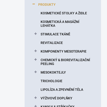
p
PRODUKTY
a
n
KOSMETICKÉ STOLKY A ŽIDLE
e
KOSMETICKÁ A MASÁŽNÍ
l
LEHÁTKA
STIMULACE TKÁNĚ
REVITALIZACE
KOMPONENTY MESOTERAPIE
CHEMICKÝ & BIOREVITALIZAČNÍ
PEELING
MESOKOKTEJLY
TRICHOLOGIE
LIPOLÍZA A ZPEVNĚNÍ TĚLA
VÝŽIVOVÉ DOPLŇKY
KANYLY & STŘÍKAČKY