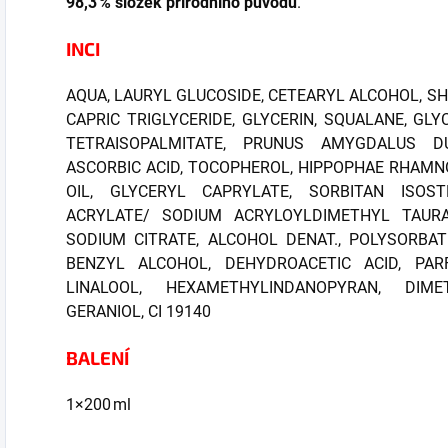
98,3 % složek přírodního původu
.
INCI
AQUA, LAURYL GLUCOSIDE, CETEARYL ALCOHOL, SH
CAPRIC TRIGLYCERIDE, GLYCERIN, SQUALANE, GL
TETRAISOPALMITATE, PRUNUS AMYGDALUS DU
ASCORBIC ACID, TOCOPHEROL, HIPPOPHAE RHAMNO
OIL, GLYCERYL CAPRYLATE, SORBITAN ISOST
ACRYLATE/ SODIUM ACRYLOYLDIMETHYL TAURA
SODIUM CITRATE, ALCOHOL DENAT., POLYSORBATE
BENZYL ALCOHOL, DEHYDROACETIC ACID, PAR
LINALOOL, HEXAMETHYLINDANOPYRAN, DIME
GERANIOL, CI 19140
BALENÍ
1×200 ml