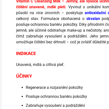
Vitamin C Cleansing Milk – Jemný, ale vysoce účin
čištění unavené, mdlé pleti.
Vyvinut s unikátní komb
působí na více úrovních – poskytuje
antioxidační
celkový stav. Formulace obohacená o
skvalan
podp
posiluje ochrannou bariéru pokožky. Díky přírodním č
jemně, ale účinně odstraňuje make-up a nečistoty, ani
čímž zabraňuje vysoušení a podráždění. Jeho jemná 
umožňuje čištění bez drhnutí – což je zvlášť důležité p
INDIKACE
Unavená, mdlá a citlivá pleť.
ÚČINKY
Regenerace a rozjasnění pokožky
Posiluje ochrannou bariéru pokožky
Zabraňuje vysoušení a podráždění