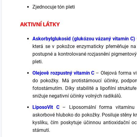
Zjednocuje tón pleti
AKTIVNÍ LÁTKY
Askorbylglukosid (glukózou vázaný vitamín C)
která se v pokožce enzymaticky přeměňuje na 
postupné a kontrolované rozjasnění pigmentovýc
pleti.
Olejově rozpustný vitamín C
– Olejová forma vi
do pokožky. Má protistárnoucí účinky, podporu
fotostárnutím. Díky stabilitě a lipofilní struktu
snižuje negativní účinky volných radikálů.
LiposoVit C
– Liposomální forma vitamínu C
askorbové hluboko do pokožky. Posiluje stěny kre
kyslíku, čím poskytuje účinnou antioxidační 
stárnutí.