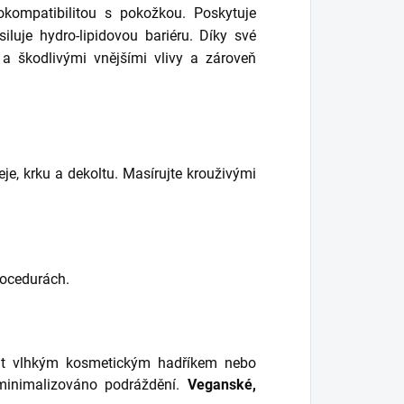
kompatibilitou s pokožkou. Poskytuje
luje hydro-lipidovou bariéru. Díky své
i a škodlivými vnějšími vlivy a zároveň
e, krku a dekoltu. Masírujte krouživými
procedurách.
nit vlhkým kosmetickým hadříkem nebo
minimalizováno podráždění.
Veganské,