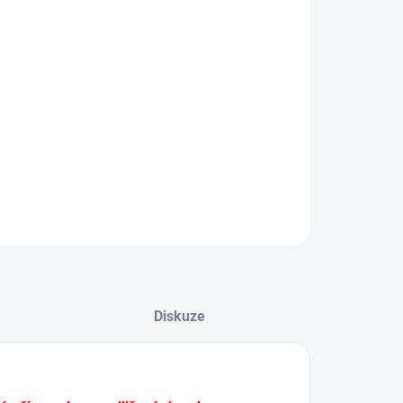
NKY
Regenerace a rozjasnění pokožky
Posiluje ochrannou bariéru pokožky
Zabraňuje vysoušení a podráždění
Zjednocuje tón pleti
ILNÍ INFORMACE
ZEPTAT SE
HLÍDAT
Diskuze