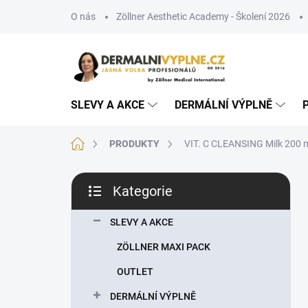
Přejít
O nás
Zöllner Aesthetic Academy - Školení 2026
na
obsah
SLEVY A AKCE
DERMÁLNÍ VÝPLNĚ
Domů
PRODUKTY
VIT. C CLEANSING Milk 200 m
P
Kategorie
o
Přeskočit
s
kategorie
t
SLEVY A AKCE
r
ZÖLLNER MAXI PACK
a
n
OUTLET
n
DERMÁLNÍ VÝPLNĚ
í