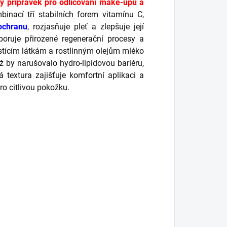
ný přípravek pro odličování make-upu a
inací tří stabilních forem vitamínu C,
 ochranu
, rozjasňuje pleť a zlepšuje její
oruje přirozené regenerační procesy a
istícím látkám a rostlinným olejům mléko
ž by narušovalo hydro-lipidovou bariéru,
textura zajišťuje komfortní aplikaci a
ro citlivou pokožku.