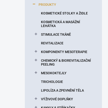
p
PRODUKTY
a
n
KOSMETICKÉ STOLKY A ŽIDLE
e
KOSMETICKÁ A MASÁŽNÍ
l
LEHÁTKA
STIMULACE TKÁNĚ
REVITALIZACE
KOMPONENTY MESOTERAPIE
CHEMICKÝ & BIOREVITALIZAČNÍ
PEELING
MESOKOKTEJLY
TRICHOLOGIE
LIPOLÍZA A ZPEVNĚNÍ TĚLA
VÝŽIVOVÉ DOPLŇKY
KANYLY & STŘÍKAČKY