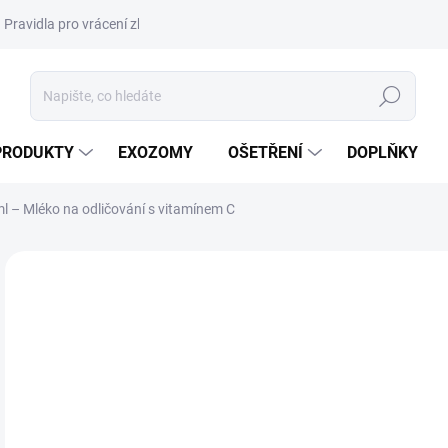
Pravidla pro vrácení zboží a plateb
Podmínky ochrany osobních úda
Hledat
PRODUKTY
EXOZOMY
OŠETŘENÍ
DOPLŇKY
l – Mléko na odličování s vitamínem C
ZNAČKA:
CLARENA
NOVINKA
DORUČENÍ 24H
65
733
Měr
3,03
cena
SK