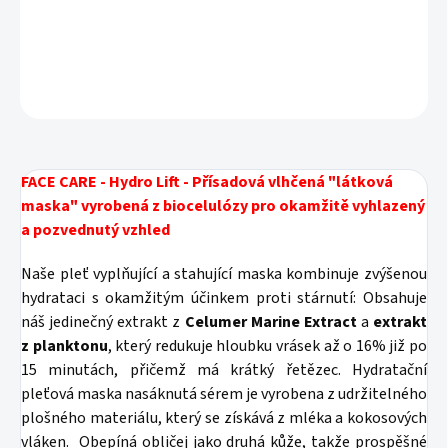
DETAILNÍ INFORMACE
ZEPTAT SE
HLÍDAT
FACE CARE - Hydro Lift - Přísadová vlhčená "látková
maska" vyrobená z biocelulózy pro okamžitě vyhlazený
a pozvednutý vzhled
Naše pleť vyplňující a stahující maska ​​kombinuje zvýšenou
hydrataci s okamžitým účinkem proti stárnutí: Obsahuje
náš jedinečný extrakt z
Celumer Marine Extract
a
extrakt
z
planktonu
, který redukuje hloubku vrásek až o 16% již po
15 minutách, přičemž má krátký řetězec.
Hydratační
pleťová maska ​​nasáknutá sérem je vyrobena z udržitelného
plošného materiálu, který se získává z mléka a kokosových
vláken.
Obepíná obličej jako druhá kůže, takže prospěšné