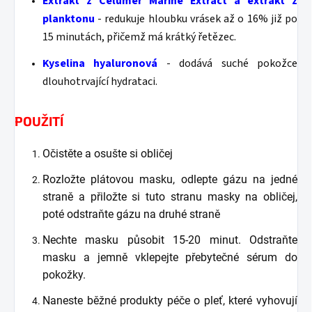
Extrakt z Celumer Marine Extract a extrakt z
planktonu
- redukuje hloubku vrásek až o 16% již po
15 minutách, přičemž má krátký řetězec.
Kyselina hyaluronová
- dodává suché pokožce
dlouhotrvající hydrataci.
POUŽITÍ
Očistěte a osušte si obličej
Rozložte plátovou masku, odlepte gázu na jedné
straně a přiložte si tuto stranu masky na obličej,
poté odstraňte gázu na druhé straně
Nechte masku působit 15-20 minut. Odstraňte
masku a jemně vklepejte přebytečné sérum do
pokožky.
Naneste běžné produkty péče o pleť, které vyhovují