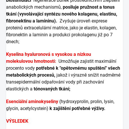
biostimulaci
regenerace buněk prostřednictvím zlepšení
anabolických mechanismů,
posiluje pružnost a tonus
tkání (vyvolávající syntézu nového kolagenu, elastinu,
fibronektinu a lamininu).
Zvyšuje úroveň exprese
proteinů extracelulární matrice, jako je elastin, kolagen,
fibronektin a laminin a produkci prokolagenu již po 7
dnech;
Kyselina hyaluronová s vysokou a nízkou
molekulovou
hmotností:
Umožňuje zajistit maximální
procento vody
potřebné k "opětovnému spuštění" všech
metabolických procesů,
jakož i výrazně snížit nadměrné
transepidermální odpařování vody při zachování
elastických a
tónovaných tkání;
Esenciální aminokyseliny
(hydroxyprolin, prolin, lysin,
glycin, acetylcystein)
k zajištění potřebné výživy.
VÝSLEDEK