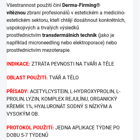
Všestrannost použití činí
Derma-Firming®
vítěznou
zbraní profesionálů v estetickém a medicíno-
estetickém sektoru, kteří chtějí dosáhnout konkrétních,
uspokojivých a trvalých výsledků
prostřednictvím
transdermálních
technik
(jako je
například microneedling nebo elektroporace) nebo
prostřednictvím mezoterapie.
INDIKACE:
ZTRÁTA PEVNOSTI NA TVÁŘI A TĚLE
OBLAST POUŽITÍ:
TVÁŘ A TĚLO
PŘÍSADY:
ACETYLCYSTEIN, L-HYDROXYPROLIN, L-
PROLIN, LYZIN, KOMPLEX REJULÍNU, ORGANICKÝ
KŘEMÍK 1%, HYALURONÁT SODNÝ S NÍZKÝM A
VYSOKÝM OB.
PROTOKOL POUŽITÍ:
JEDNA APLIKACE TÝDNE PO
DOBU 5-7 TÝDENŮ