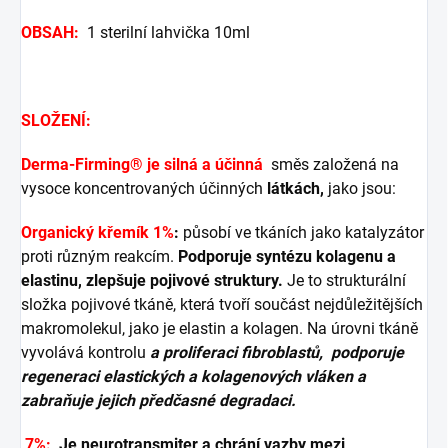
OBSAH:
1 sterilní lahvička 10ml
SLOŽENÍ:
Derma-Firming® je silná a účinná
směs založená na
vysoce koncentrovaných účinných
látkách,
jako jsou:
Organický křemík 1%
:
působí ve tkáních jako katalyzátor
proti různým reakcím.
Podporuje syntézu kolagenu a
elastinu, zlepšuje pojivové struktury.
Je to strukturální
složka pojivové tkáně, která tvoří součást nejdůležitějších
makromolekul, jako je elastin a kolagen. Na úrovni tkáně
vyvolává kontrolu
a proliferaci fibroblastů,
podporuje
regeneraci elastických a kolagenových vláken a
zabraňuje jejich předčasné degradaci.
7%:
Je neurotransmiter a
chrání vazby mezi