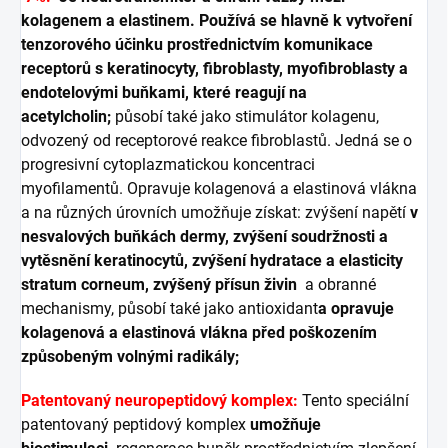
kolagenem a elastinem. Používá se hlavně k vytvoření
tenzorového účinku prostřednictvím komunikace
receptorů s keratinocyty, fibroblasty, myofibroblasty a
endotelovými buňkami, které reagují na
acetylcholin;
působí také jako stimulátor kolagenu,
odvozený od receptorové reakce fibroblastů. Jedná se o
progresivní cytoplazmatickou koncentraci
myofilamentů. Opravuje kolagenová a elastinová vlákna
a na různých úrovních umožňuje získat: zvýšení napětí
v
nesvalových buňkách dermy, zvýšení soudržnosti a
vytěsnění keratinocytů, zvýšení hydratace a elasticity
stratum corneum, zvýšený přísun živin
a obranné
mechanismy, působí také jako antioxidant
a opravuje
kolagenová a elastinová vlákna před poškozením
způsobeným volnými radikály;
Patentovaný neuropeptidový komplex:
Tento speciální
patentovaný peptidový komplex
umožňuje