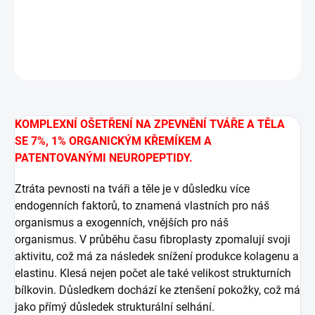
DETAILNÍ INFORMACE
ZEPTAT SE
HLÍDAT
KOMPLEXNÍ OŠETŘENÍ NA ZPEVNĚNÍ TVÁŘE A TĚLA
SE 7%, 1% ORGANICKÝM KŘEMÍKEM A
PATENTOVANÝMI NEUROPEPTIDY.
Ztráta pevnosti na tváři a těle je v důsledku více
endogenních faktorů, to znamená vlastních pro náš
organismus a exogenních, vnějších pro náš
organismus. V průběhu času fibroplasty zpomalují svoji
aktivitu, což má za následek snížení produkce kolagenu a
elastinu. Klesá nejen počet ale také velikost strukturních
bílkovin. Důsledkem dochází ke ztenšení pokožky, což má
jako přímý důsledek strukturální selhání.