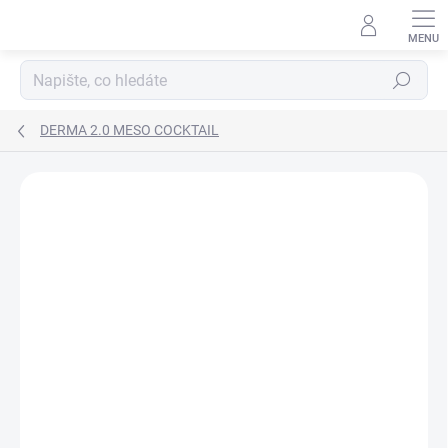
Přejít
na
obsah
Hledat
DERMA 2.0 MESO COCKTAIL
DORUČENÍ 24H