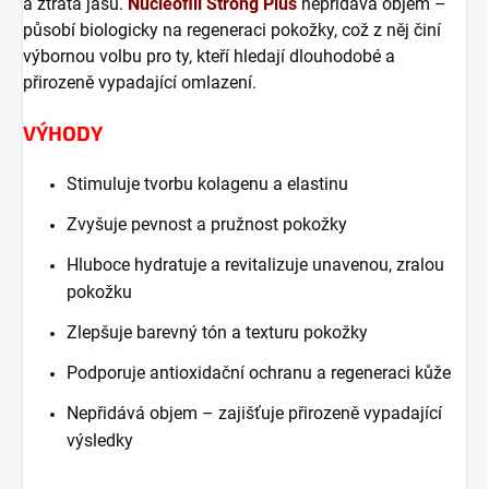
a ztráta jasu.
Nucleofill Strong Plus
nepřidává objem –
působí biologicky na regeneraci pokožky, což z něj činí
výbornou volbu pro ty, kteří hledají dlouhodobé a
přirozeně vypadající omlazení.
VÝHODY
Stimuluje tvorbu kolagenu a elastinu
Zvyšuje pevnost a pružnost pokožky
Hluboce hydratuje a revitalizuje unavenou, zralou
pokožku
Zlepšuje barevný tón a texturu pokožky
Podporuje antioxidační ochranu a regeneraci kůže
Nepřidává objem – zajišťuje přirozeně vypadající
výsledky