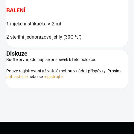
BALENÍ
1 injekční stříkačka × 2 ml
2 sterilní jednorázové jehly (30G ½")
Diskuze
Buďte první, kdo napíše příspěvek k této položce.
Pouze registrovaní uživatelé mohou vkládat příspěvky. Prosím
přihlaste se
nebo se
registrujte
.
Z
á