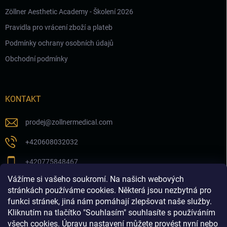
Zöllner Aesthetic Academy - Školení 2026
Pravidla pro vrácení zboží a plateb
Podmínky ochrany osobních údajů
Obchodní podmínky
KONTAKT
prodej
@
zollnermedical.com
+420608032032
+420775848467
Vážíme si vašeho soukromí. Na našich webových
Sledujte nás na našem FB profilu
stránkách používáme cookies. Některá jsou nezbytná pro
funkci stránek, jiná nám pomáhají zlepšovat naše služby.
zollnermedical_eu
Kliknutím na tlačítko "Souhlasím" souhlasíte s používáním
všech cookies. Úpravu nastavení můžete provést nyní nebo