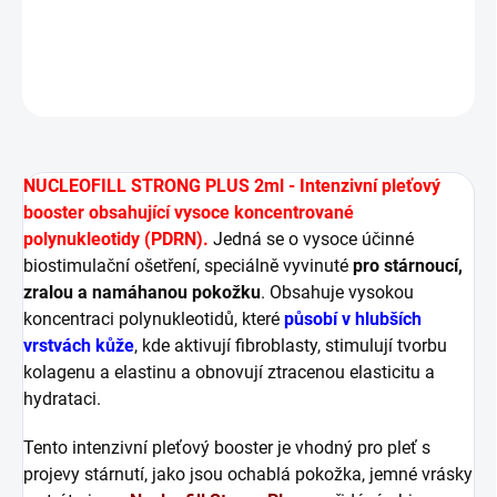
DETAILNÍ INFORMACE
ZEPTAT SE
HLÍDAT
NUCLEOFILL STRONG PLUS 2ml - Intenzivní pleťový
booster obsahující vysoce koncentrované
polynukleotidy (PDRN).
Jedná se o vysoce účinné
biostimulační ošetření, speciálně vyvinuté
pro stárnoucí,
zralou a namáhanou pokožku
. Obsahuje vysokou
koncentraci polynukleotidů, které
působí v hlubších
vrstvách kůže
, kde aktivují fibroblasty, stimulují tvorbu
kolagenu a elastinu a obnovují ztracenou elasticitu a
hydrataci.
Tento intenzivní pleťový booster je vhodný pro pleť s
projevy stárnutí, jako jsou ochablá pokožka, jemné vrásky