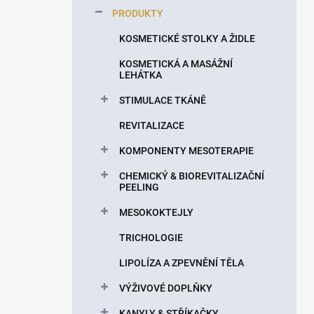
p
PRODUKTY
a
n
KOSMETICKÉ STOLKY A ŽIDLE
e
KOSMETICKÁ A MASÁŽNÍ
l
LEHÁTKA
STIMULACE TKÁNĚ
REVITALIZACE
KOMPONENTY MESOTERAPIE
CHEMICKÝ & BIOREVITALIZAČNÍ
PEELING
MESOKOKTEJLY
TRICHOLOGIE
LIPOLÍZA A ZPEVNĚNÍ TĚLA
VÝŽIVOVÉ DOPLŇKY
KANYLY & STŘÍKAČKY