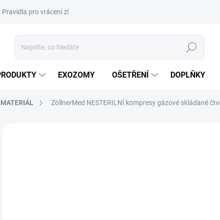
Pravidla pro vrácení zboží a plateb
Podmínky ochrany osobních úda
Hledat
PRODUKTY
EXOZOMY
OŠETŘENÍ
DOPLŇKY
 MATERIÁL
ZöllnerMed NESTERILNÍ kompresy gázové skládané čtv
ZNAČKA:
ZÖLLNER MEDICAL
DORUČENÍ 24H
NOVÉ A JEŠTĚ LEPŠÍ CENY
1
139
Měr
1,15
cena
SK