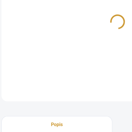
Skl
vyr
Bale
obs
DETA
Popis