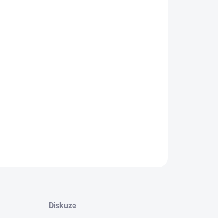
−
+
Přidat do košíku
ádané gázové čtverce slouží k překrytí ran. Jsou
obeny ze 100% bavlny bělené peroxidem.
ní:
ahuje 100 ks
ILNÍ INFORMACE
ZEPTAT SE
HLÍDAT
Diskuze