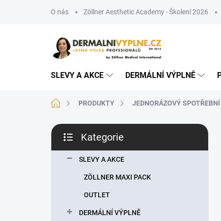
Přejít
O nás
Zöllner Aesthetic Academy - Školení 2026
na
obsah
SLEVY A AKCE
DERMÁLNÍ VÝPLNĚ
Domů
PRODUKTY
JEDNORÁZOVÝ SPOTŘEBNÍ
P
Kategorie
o
Přeskočit
s
kategorie
t
SLEVY A AKCE
r
ZÖLLNER MAXI PACK
a
n
OUTLET
n
DERMÁLNÍ VÝPLNĚ
í