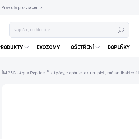
Pravidla pro vrácení zboží a plateb
Podmínky ochrany osobních úda
Hledat
PRODUKTY
EXOZOMY
OŠETŘENÍ
DOPLŇKY
Aqua Peptide, Čistí póry, zlepšuje texturu pleti, má antibakteriální
ZNAČKA:
GLOMEDIC
AKCE
DORUČENÍ 24H
87
80,
Měr
2,66
cena
SK