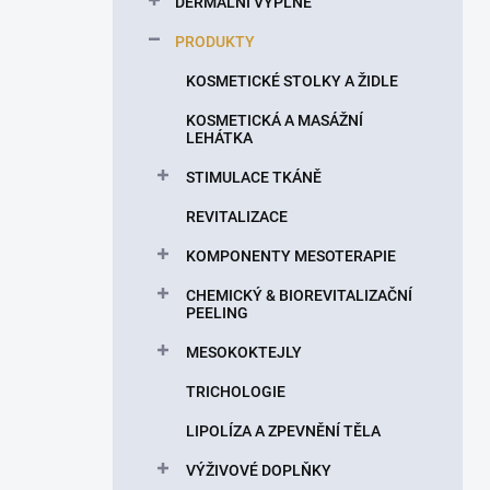
DERMÁLNÍ VÝPLNĚ
í
p
PRODUKTY
a
n
KOSMETICKÉ STOLKY A ŽIDLE
e
KOSMETICKÁ A MASÁŽNÍ
l
LEHÁTKA
STIMULACE TKÁNĚ
REVITALIZACE
KOMPONENTY MESOTERAPIE
CHEMICKÝ & BIOREVITALIZAČNÍ
PEELING
MESOKOKTEJLY
TRICHOLOGIE
LIPOLÍZA A ZPEVNĚNÍ TĚLA
VÝŽIVOVÉ DOPLŇKY