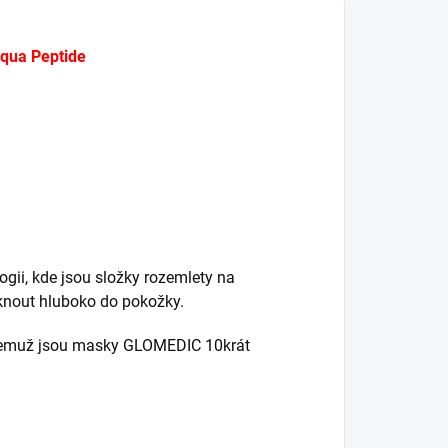
ua Peptide
ii, kde jsou složky rozemlety na
knout hluboko do pokožky.
 čemuž jsou masky GLOMEDIC 10krát