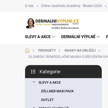
Přejít
O nás
Zöllner Aesthetic Academy - Školení 2026
na
obsah
SLEVY A AKCE
DERMÁLNÍ VÝPLNĚ
Domů
PRODUKTY
MASKY NA OBLIČEJ
GLOMEDIC REMODELAČNÍ MASKA S DŘEVĚNÝM UHLÍM 25G - 
P
Kategorie
o
Přeskočit
s
kategorie
t
SLEVY A AKCE
r
ZÖLLNER MAXI PACK
a
n
OUTLET
n