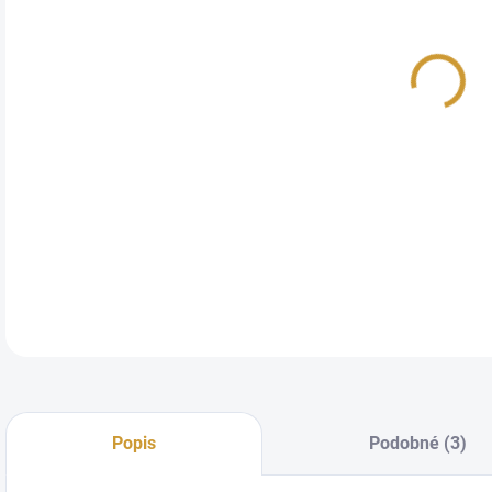
Mas
tech
ult
pro
DETA
Popis
Podobné (3)