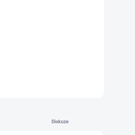
−
+
Přidat do košíku
ky GLOMEDIC jsou založeny na inovativní
nologii, kde jsou složky rozemlety na
ramikroskopické kousky, aby mohly okamžitě
niknout hluboko do pokožky.
ILNÍ INFORMACE
ZEPTAT SE
HLÍDAT
Diskuze