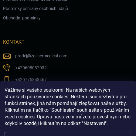
Podmínky ochrany osobních údajů
Obchodní podmínky
KONTAKT
prodej
@
zollnermedical.com
+420608032032
+420775848467
Vážíme si vašeho soukromí. Na našich webových
Sledujte nás na našem FB profilu
stránkách používáme cookies. Některá jsou nezbytná pro
funkci stránek, jiná nám pomáhají zlepšovat naše služby.
zollnermedical_eu
Kliknutím na tlačítko "Souhlasím" souhlasíte s používáním
všech cookies. Úpravu nastavení můžete provést nyní nebo
kdykoliv později kliknutím na odkaz "Nastavení".