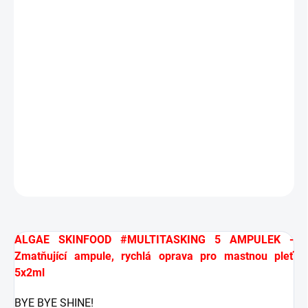
SOS nouzový lék na mastnou pleť
Lze použít i s rozprašovačem na ampule
DŮVOD ZAŘAZENÍ DO OUTLETU:
Doprodej
DETAILNÍ INFORMACE
ZEPTAT SE
HLÍDAT
ALGAE SKINFOOD #MULTITASKING 5 AMPULEK -
Zmatňující ampule, rychlá oprava pro mastnou pleť
5x2ml
BYE BYE SHINE!